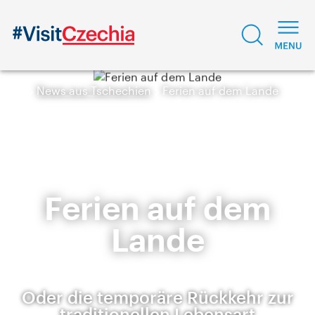
News aus Tschechien
Ferien auf dem Lande
Ferien auf dem
Lande
Oder die temporäre Rückkehr zur
traditionellen Lebensart