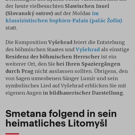
der heute vielbesuchten
Slawischen Insel
(Slovanský ostrov)
auf der Moldau
im
klassizistischen Sophien-Palais (palác Žofín)
statt.
Die Komposition
Vyšehrad
feiert die Entstehung
des böhmischen Staates und
Vyšehrad
als einstige
Residenz der böhmischen Herrscher
ist ein
weiterer Ort, den Sie
bei Ihren Spaziergängen
durch Prag
nicht auslassen sollten. Übrigens, den
von Sagen umwobenen Sänger Lumír und sein
symbolisches Lied auf Vyšehrad erblicken Sie mit
eigenen Augen
in bildhauerischer Darstellung
.
Smetana folgend in sein
heimatliches Litomyšl