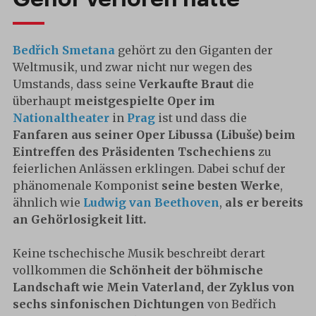
Bedřich Smetana
gehört zu den Giganten der
Weltmusik, und zwar nicht nur wegen des
Umstands, dass seine
Verkaufte Braut
die
überhaupt
meistgespielte Oper im
Nationaltheater
in
Prag
ist und dass die
Fanfaren aus seiner Oper Libussa (Libuše) beim
Eintreffen des Präsidenten Tschechiens
zu
feierlichen Anlässen erklingen. Dabei schuf der
phänomenale Komponist
seine besten Werke
,
ähnlich wie
Ludwig van Beethoven
,
als er bereits
an Gehörlosigkeit litt.
Keine tschechische Musik beschreibt derart
vollkommen die
Schönheit der böhmische
Landschaft wie Mein Vaterland, der Zyklus von
sechs sinfonischen Dichtungen
von Bedřich