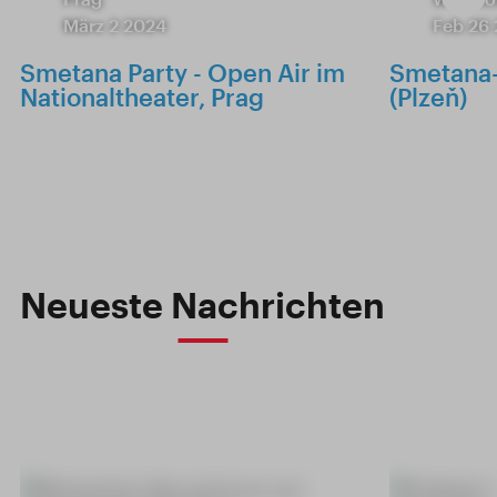
März 2 2024
Feb 26
Smetana Party - Open Air im
Smetana-
Nationaltheater, Prag
(Plzeň)
Neueste Nachrichten