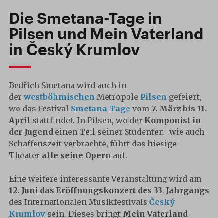
Die Smetana-Tage in
Pilsen und Mein Vaterland
in Český Krumlov
Bedřich Smetana wird auch in
der
westböhmischen
Metropole
Pilsen
gefeiert,
wo das Festival
Smetana-Tage
vom
7. März bis 11.
April
stattfindet. In Pilsen, wo der
Komponist in
der Jugend
einen Teil seiner Studenten- wie auch
Schaffenszeit verbrachte, führt das hiesige
Theater
alle seine Opern
auf.
Eine weitere interessante Veranstaltung wird am
12. Juni das Eröffnungskonzert des 33. Jahrgangs
des Internationalen Musikfestivals
Český
Krumlov
sein. Dieses bringt
Mein Vaterland