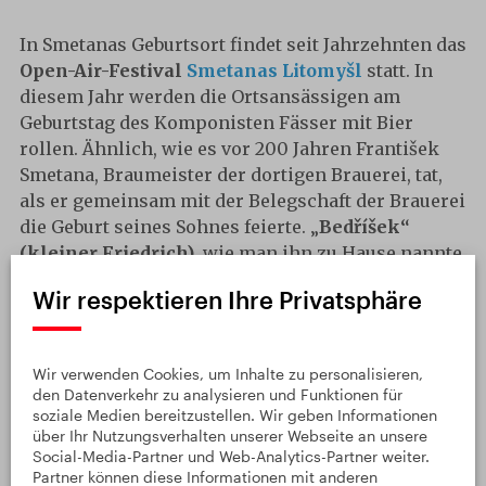
In Smetanas Geburtsort findet seit Jahrzehnten das
Open-Air-Festival
Smetanas Litomyšl
statt. In
diesem Jahr werden die Ortsansässigen am
Geburtstag des Komponisten Fässer mit Bier
rollen. Ähnlich, wie es vor 200 Jahren František
Smetana, Braumeister der dortigen Brauerei, tat,
als er gemeinsam mit der Belegschaft der Brauerei
die Geburt seines Sohnes feierte. „
Bedříšek“
(kleiner Friedrich)
, wie man ihn zu Hause nannte,
war nämlich sein
ersehnter erster Sohn
nach
Wir respektieren Ihre Privatsphäre
vielen Töchtern.
Wir verwenden Cookies, um Inhalte zu personalisieren,
den Datenverkehr zu analysieren und Funktionen für
soziale Medien bereitzustellen. Wir geben Informationen
über Ihr Nutzungsverhalten unserer Webseite an unsere
Social-Media-Partner und Web-Analytics-Partner weiter.
Partner können diese Informationen mit anderen