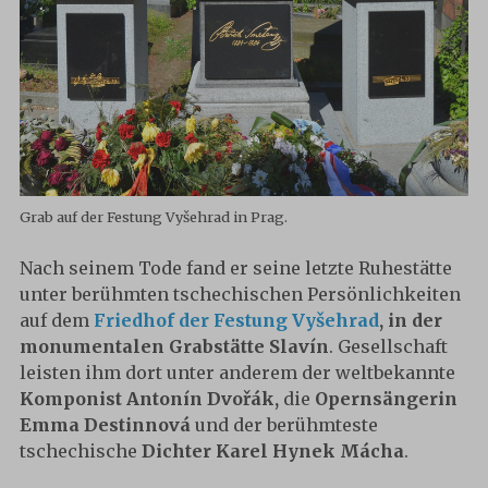
Grab auf der Festung Vyšehrad in Prag.
Nach seinem Tode fand er seine letzte Ruhestätte
unter berühmten tschechischen Persönlichkeiten
auf dem
Friedhof der Festung Vyšehrad
, in der
monumentalen Grabstätte Slavín
. Gesellschaft
leisten ihm dort unter anderem der weltbekannte
Komponist
Antonín Dvořák,
die
Opernsängerin
Emma Destinnová
und der berühmteste
tschechische
Dichter Karel Hynek Mácha
.