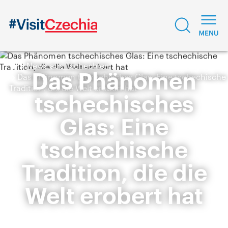
News aus Tschechien
Das Phänomen
Das Phänomen tschechisches Glas: Eine tschechische
Tradition, die die Welt erobert hat
tschechisches
Glas: Eine
tschechische
Tradition, die die
Welt erobert hat