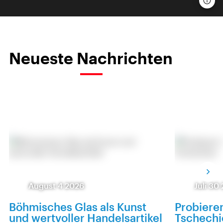
Neueste Nachrichten
August 4 2026
Juli 30
Böhmisches Glas als Kunst
Probieren
und wertvoller Handelsartikel
Tschechi