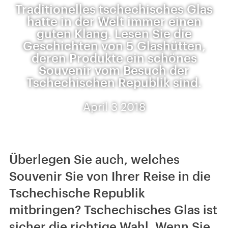
Traditionelles tschechisches Glas
hatte in der Welt immer einen
guten Klang. Lesen Sie die
Geschichten von 5 Glashütten,
deren Produkte ein schönes
Souvenir vom Besuch der
Tschechischen Republik sind.
April 3 2018
Überlegen Sie auch, welches
Souvenir Sie von Ihrer Reise in die
Tschechische Republik
mitbringen? Tschechisches Glas ist
sicher die richtige Wahl. Wenn Sie