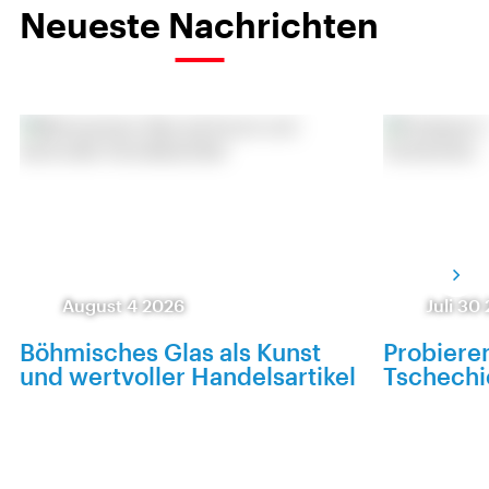
Neueste Nachrichten
August 4 2026
Juli 30
Böhmisches Glas als Kunst
Probieren
und wertvoller Handelsartikel
Tschechi