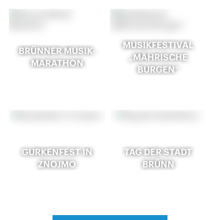
MUSIKFESTIVAL
BRÜNNER MUSIK-
„MÄHRISCHE
MARATHON
BURGEN“
GURKENFEST IN
TAG DER STADT
ZNOJMO
BRÜNN