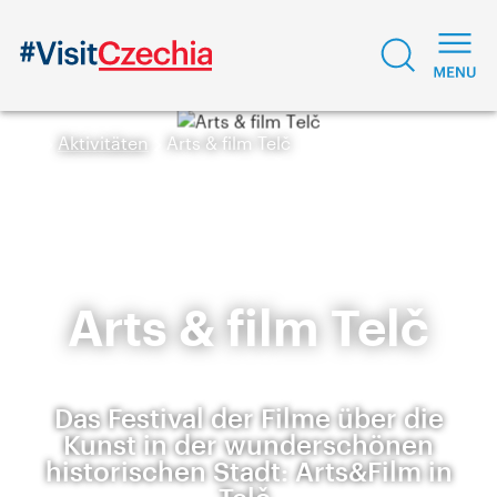
Aktivitäten
Arts & film Telč
Arts & film Telč
Das Festival der Filme über die
Kunst in der wunderschönen
historischen Stadt: Arts&Film in