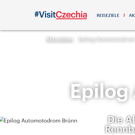
REISEZIELE
AK
Aktivitäten
Epilog Automotodrom
Epilog
Die A
Rennba