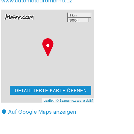
www.automotodrombrno.cz
1 km
3000 ft
DETAILLIERTE KARTE ÖFFNEN
Leaflet
|
© Seznam.cz a.s. a další
Auf Google Maps anzeigen