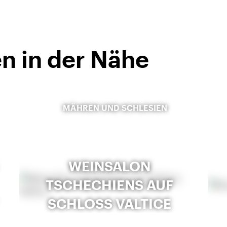
n in der Nähe
MÄHREN UND SCHLESIEN
WEINSALON
TSCHECHIENS AUF
SCHLOSS VALTICE