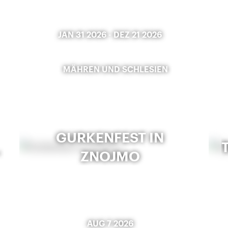
JAN 31 2026
-
DEZ 21 2026
MÄHREN UND SCHLESIEN
GURKENFEST IN
“
ZNOJMO
AUG 7 2026