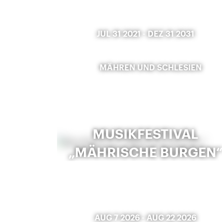
JUL 31 2021
-
DEZ 31 2031
MÄHREN UND SCHLESIEN
MUSIKFESTIVAL
„MÄHRISCHE BURGEN
AUG 7 2026
-
AUG 22 2026