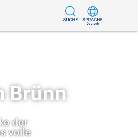
SUCHE
SPRACHE
Deutsch
m Brünn
ke der
s volle