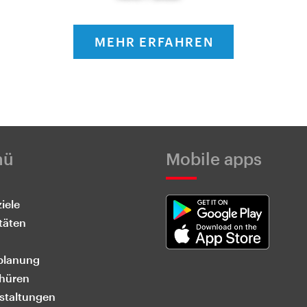
MEHR ERFAHREN
nü
Mobile apps
iele
täten
planung
hüren
staltungen