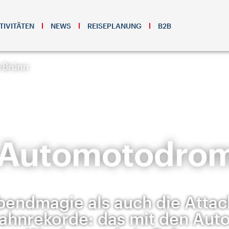
TIVITÄTEN
NEWS
REISEPLANUNG
B2B
 Brünn
 Automotodro
bendmagie als auch die Attac
hnrekorde: das mit den Auto