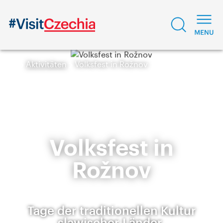
Aktivitäten
Volksfest in Rožnov
Volksfest in
Rožnov
Tage der traditionellen Kultur
slawischer Länder.