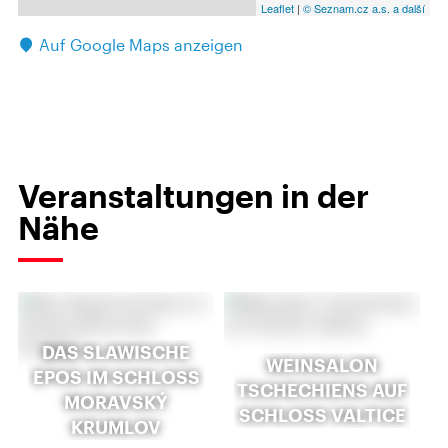
Leaflet
|
© Seznam.cz a.s. a další
Auf Google Maps anzeigen
Veranstaltungen in der
Nähe
DAS SLAWISCHE
WEINSALON
EPOS IM SCHLOSS
TSCHECHIENS AUF
MORAVSKÝ
SCHLOSS VALTICE
KRUMLOV