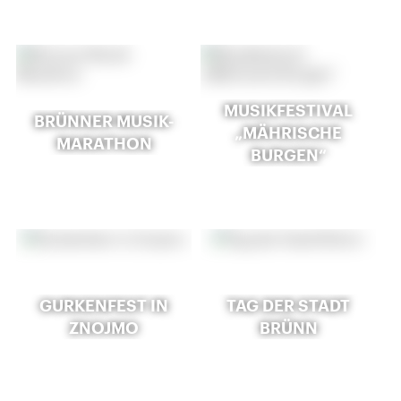
MUSIKFESTIVAL
BRÜNNER MUSIK-
„MÄHRISCHE
MARATHON
BURGEN“
GURKENFEST IN
TAG DER STADT
ZNOJMO
BRÜNN