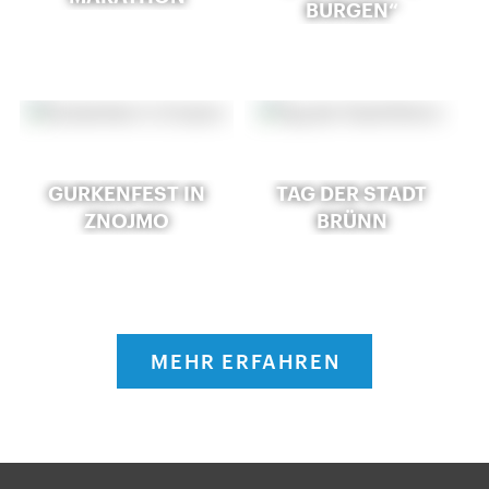
BURGEN“
GURKENFEST IN
TAG DER STADT
ZNOJMO
BRÜNN
MEHR ERFAHREN