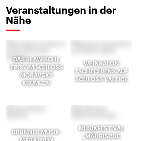
Veranstaltungen in der
Nähe
DAS SLAWISCHE
WEINSALON
EPOS IM SCHLOSS
TSCHECHIENS AUF
MORAVSKÝ
SCHLOSS VALTICE
KRUMLOV
MUSIKFESTIVAL
BRÜNNER MUSIK-
„MÄHRISCHE
MARATHON