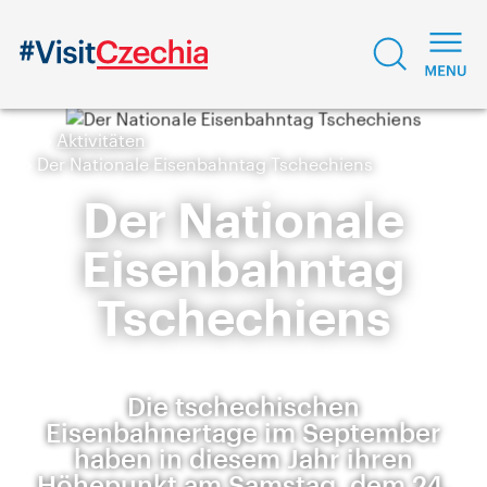
Aktivitäten
Der Nationale Eisenbahntag Tschechiens
Der Nationale
Eisenbahntag
Tschechiens
Die tschechischen
Eisenbahnertage im September
haben in diesem Jahr ihren
Höhepunkt am Samstag, dem 24.