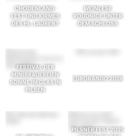
CHODENLAND-
WEINLESE
FEST UND KIRMES
ROUDNICE UNTER
DES HL. LAURENT
DEM SCHLOSS
FESTIVAL DER
MINIBRAUEREIEN
EURORANDO 2026
SONNE IM GLAS IN
PILSEN
PILSNER FEST 2025