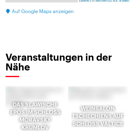
Leaflet
|
© Seznam.cz a.s. a další
Auf Google Maps anzeigen
Veranstaltungen in der
Nähe
DAS SLAWISCHE
WEINSALON
EPOS IM SCHLOSS
TSCHECHIENS AUF
MORAVSKÝ
SCHLOSS VALTICE
KRUMLOV