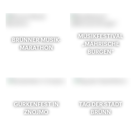
MUSIKFESTIVAL
BRÜNNER MUSIK-
„MÄHRISCHE
MARATHON
BURGEN“
GURKENFEST IN
TAG DER STADT
ZNOJMO
BRÜNN