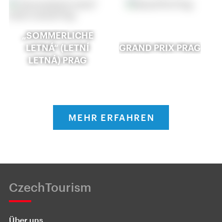
„SOMMERLICHE
LETNÁ“ (LETNÍ
GRAND PRIX PRAG
LETNÁ) PRAG
MEHR ERFAHREN
CzechTourism
Über uns