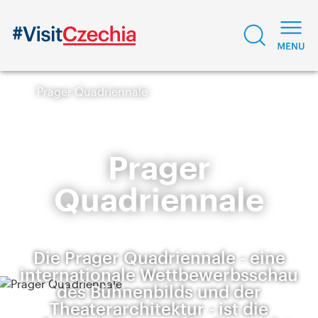
Prager Quadriennale
Prager
Quadriennale
Die Prager Quadriennale - eine
internationale Wettbewerbsschau
des Bühnenbilds und der
Theaterarchitektur - ist die