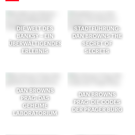
DIE WELT DES
STADTFÜHRUNG:
BANKSY – EIN
DAN BROWNS THE
ÜBERWÄLTIGENDES
SECRET OF
ERLEBNIS
SECRETS
DAN BROWNS
DAN BROWNS
PRAG: DAS
PRAG: DIE CODES
GEHEIME
DER PRAGER BURG
LABORATORIUM