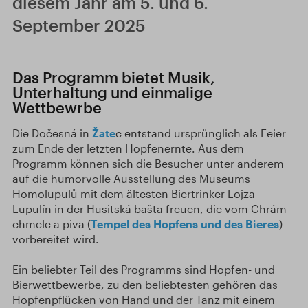
diesem Jahr am 5. und 6.
September 2025
Das Programm bietet Musik,
Unterhaltung und einmalige
Wettbewrbe
Die Dočesná in
Žate
c entstand ursprünglich als Feier
zum Ende der letzten Hopfenernte. Aus dem
Programm können sich die Besucher unter anderem
auf die humorvolle Ausstellung des Museums
Homolupulů mit dem ältesten Biertrinker Lojza
Lupulín in der Husitská bašta freuen, die vom Chrám
chmele a piva (
Tempel des Hopfens und des Bieres
)
vorbereitet wird.
Ein beliebter Teil des Programms sind Hopfen- und
Bierwettbewerbe, zu den beliebtesten gehören das
Hopfenpflücken von Hand und der Tanz mit einem