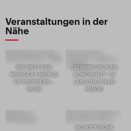
Veranstaltungen in der
Nähe
DIE WELT DER
„ZERBRECHLICHE
WUNDER / WORLD
SCHÖNHEIT“ IN
OF WONDERS –
JABLONEC NAD
WOW
NISOU
SCHOTTISCHE