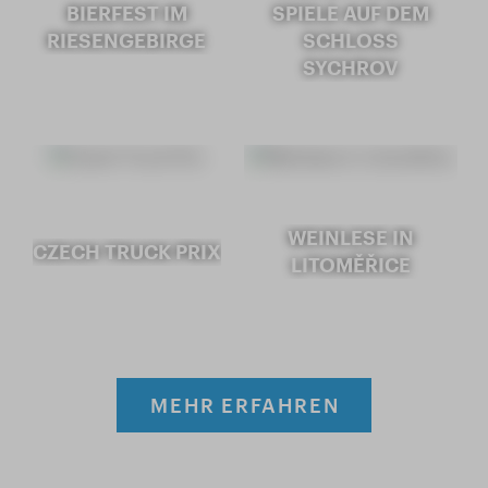
BIERFEST IM
SPIELE AUF DEM
RIESENGEBIRGE
SCHLOSS
SYCHROV
WEINLESE IN
CZECH TRUCK PRIX
LITOMĚŘICE
MEHR ERFAHREN