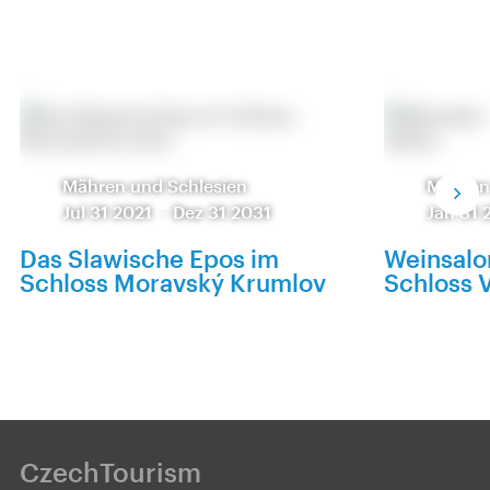
Mähren und Schlesien
Mähren
Jul 31 2021
-
Dez 31 2031
Jan 31 
Das Slawische Epos im
Weinsalo
Schloss Moravský Krumlov
Schloss V
CzechTourism