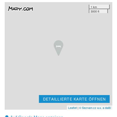
1 km
3000 ft
DETAILLIERTE KARTE ÖFFNEN
Leaflet
|
© Seznam.cz a.s. a další