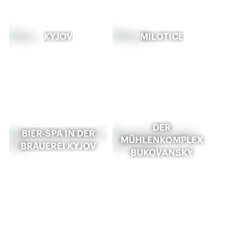
KYJOV
MILOTICE
DER
BIER-SPA IN DER
MÜHLENKOMPLEX
BRAUEREI KYJOV
BUKOVANSKÝ