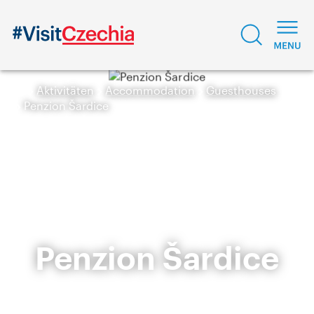
Aktivitäten
Accommodation
Guesthouses
Penzion Šardice
Penzion Šardice