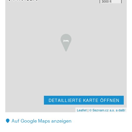
3000 ft
DETAILLIERTE KARTE ÖFFNEN
Leaflet
|
© Seznam.cz a.s. a další
Auf Google Maps anzeigen