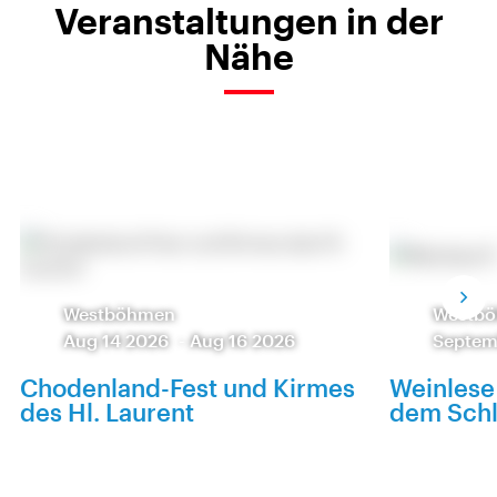
Veranstaltungen in der
Nähe
Westböhmen
Westb
Aug 14 2026
-
Aug 16 2026
Septem
Chodenland-Fest und Kirmes
Weinlese
des Hl. Laurent
dem Sch