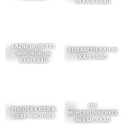
IN KARLSBAD
LÁZNĚ III (HOTEL
ELISABETH-BAD IN
WINDSOR) IN
KARLSBAD
KARLSBAD
DIE
PIVOTÉKA BIER &
MÜHLBRUNNENKOLON
LIEBE PINOTHEK
IN KARLSBAD