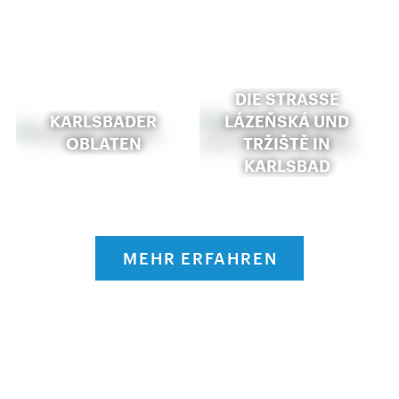
DIE STRASSE L
KARLSBADER
ÁZEŇSKÁ UND T
OBLATEN
RŽIŠTĚ IN K
ARLSBAD
MEHR ERFAHREN