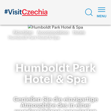
Aktivitäten
Accommodation
Hotels
Humboldt Park Hotel & Spa
Humboldt Park
Hotel & Spa
Genießen Sie die einzigartige
Atmosphäre des in einer
wunderschönen renovierten