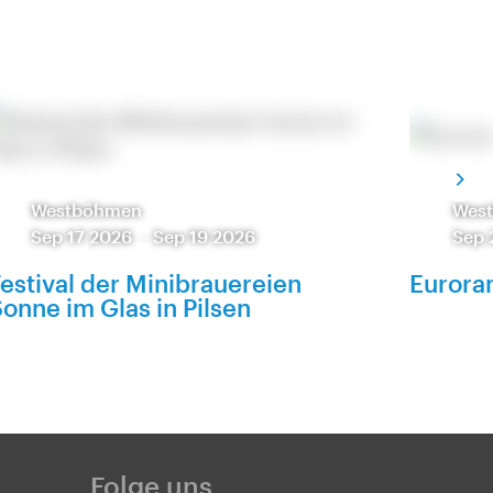
Westböhmen
Wes
Sep 17 2026
-
Sep 19 2026
Sep 
estival der Minibrauereien
Eurora
onne im Glas in Pilsen
Folge uns