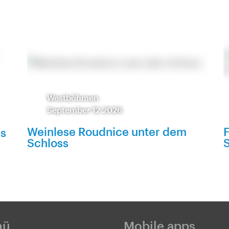
Westböhmen
September 12 2026
Weinlese Roudnice unter dem
F
es
Schloss
S
nü
Mobile apps