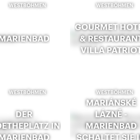
WESTBÖHMEN
WESTBÖHMEN
GOURMET HOT
MARIENBAD
& RESTAURAN
VILLA PATRIO
WESTBÖHMEN
WESTBÖHMEN
MARIÁNSKÉ
DER
LÁZNĚ -
ETHEPLATZ IN
MARIENBAD
MARIENBAD
SCHALTET SIE 