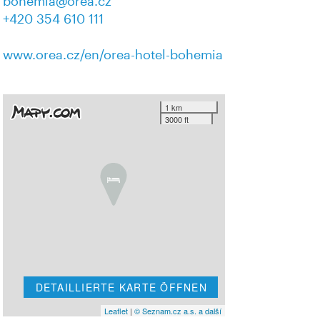
bohemia@orea.cz
+420 354 610 111
www.orea.cz/en/orea-hotel-bohemia
1 km
3000 ft
DETAILLIERTE KARTE ÖFFNEN
Leaflet
|
© Seznam.cz a.s. a další