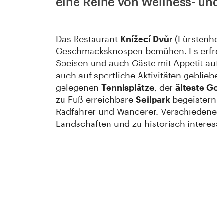
eine Reihe von Wellness- u
Das Restaurant
Knížecí Dvůr
(Fürstenho
Geschmacksknospen bemühen. Es erfreut
Speisen und auch Gäste mit Appetit auf
auch auf sportliche Aktivitäten geblieb
gelegenen
Tennisplätze
, der
älteste Go
zu Fuß erreichbare
Seilpark
begeistern
Radfahrer und Wanderer. Verschiedene
Landschaften und zu historisch intere