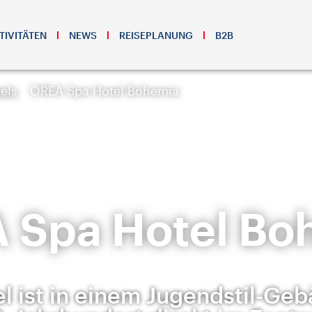
TIVITÄTEN
NEWS
REISEPLANUNG
B2B
els
OREA Spa Hotel Bohemia
 Spa Hotel Bo
l ist in einem Jugendstil-Ge