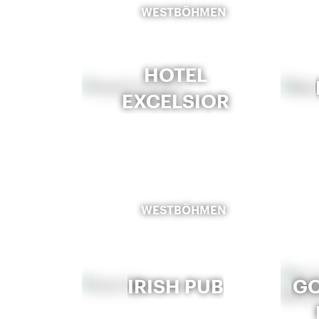
WESTBÖHMEN
HOTEL
EXCELSIOR
WESTBÖHMEN
IRISH PUB
GO