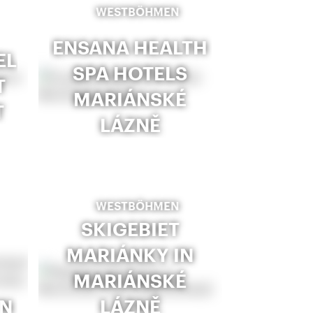
WESTBÖHMEN
ENSANA HEALTH
EL
SPA HOTELS
T
MARIÁNSKÉ
T
LÁZNĚ
WESTBÖHMEN
SKIGEBIET
MARIÁNKY IN
MARIÁNSKÉ
IN
LÁZNĚ