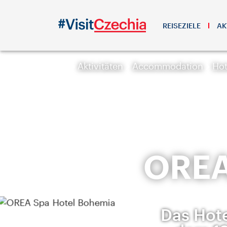
REISEZIELE
AK
Aktivitäten
Accommodation
Hot
OREA
Das Hote