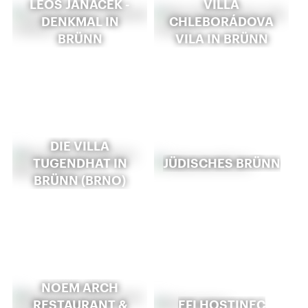
LEOŠ JANÁČEK -
VILLA
DENKMAL IN
CHLEBORÁDOVA
BRÜNN
VILA IN BRÜNN
DIE VILLA
TUGENDHAT IN
JÜDISCHES BRÜNN
BRÜNN (BRNO)
NOEM ARCH
RESTAURANT &
EFI HOSTINEC