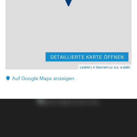
DETAILLIERTE KARTE ÖFFNEN
Leaflet
|
© Seznam.cz a.s. a další
Auf Google Maps anzeigen