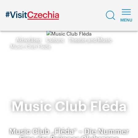
Aktivitäten
Culture
Theater and Music
Music Club Fléda
Music Club Fléda
Music Club „Fléda“ – Die Nummer