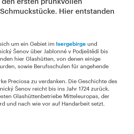
, den ersten prunkvollen
n Schmuckstücke. Hier entstanden
 sich um ein Gebiet im
Isergebirge
und
nický Šenov über Jablonné v Podještědí bis
inden hier Glashütten, von denen einige
wurden, sowie Berufsschulen für angehende
arke Preciosa zu verdanken. Die Geschichte des
cký Šenov reicht bis ins Jahr 1724 zurück.
esten Glashüttenbetriebe Mitteleuropas, der
d und nach wie vor auf Handarbeit setzt.