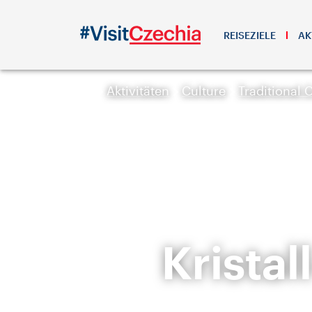
REISEZIELE
AK
Aktivitäten
Culture
Traditional C
Kristal