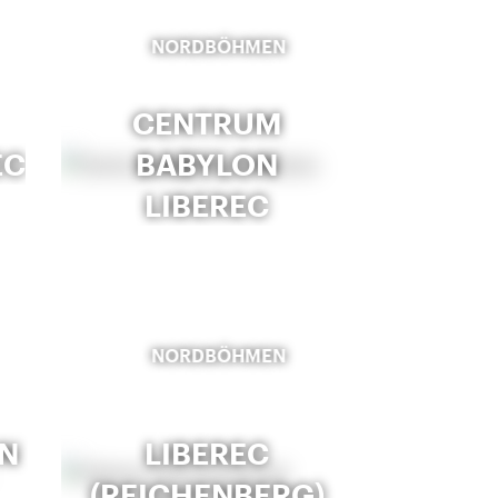
NORDBÖHMEN
CENTRUM
EC
BABYLON
LIBEREC
NORDBÖHMEN
N
LIBEREC
(REICHENBERG)