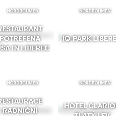
NORDBÖHMEN
NORDBÖHMEN
RESTAURANT
POTREFENÁ
IQ-PARK LIBER
SA IN LIBEREC
NORDBÖHMEN
NORDBÖHMEN
RESTAURACE
HOTEL CLARIO
RADNIČNÍ
ZLATÝ LEV