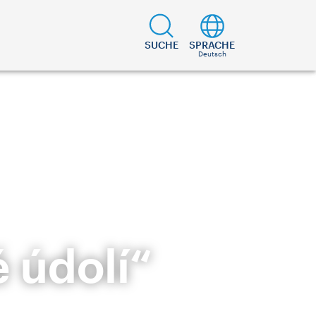
SUCHE
SPRACHE
Deutsch
é údolí“