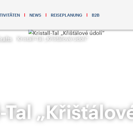
TIVITÄTEN
NEWS
REISEPLANUNG
B2B
rafts
Kristall-Tal „Křišťálové údolí“
l-Tal „Křišťálov