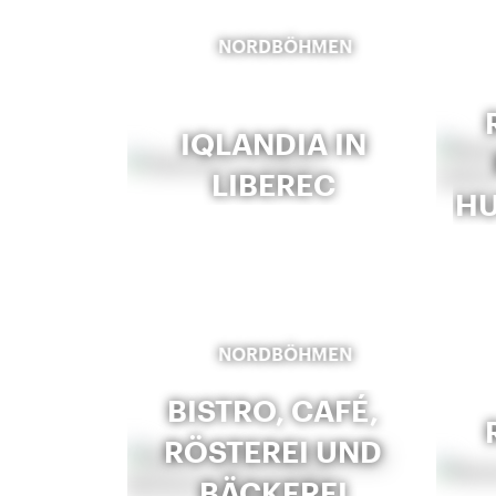
NORDBÖHMEN
IQLANDIA IN
LIBEREC
HU
NORDBÖHMEN
BISTRO, CAFÉ,
RÖSTEREI UND
BÄCKEREI