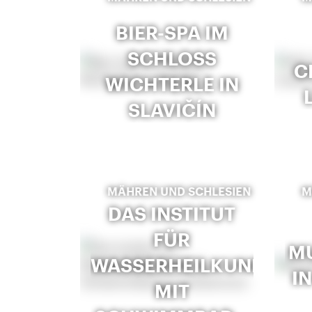
BIER-SPA IM
SCHLOSS
C
WICHTERLE IN
SLAVIČÍN
MÄHREN UND SCHLESIEN
M
DAS INSTITUT
FÜR
M
WASSERHEILKUNDE
I
MIT