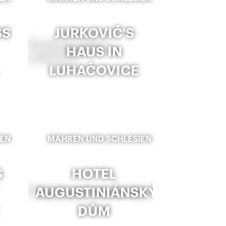
SS
JURKOVIČ'S
HAUS IN
LUHAČOVICE
IEN
MÄHREN UND SCHLESIEN
S
HOTEL
AUGUSTINIÁNSKÝ
DŮM