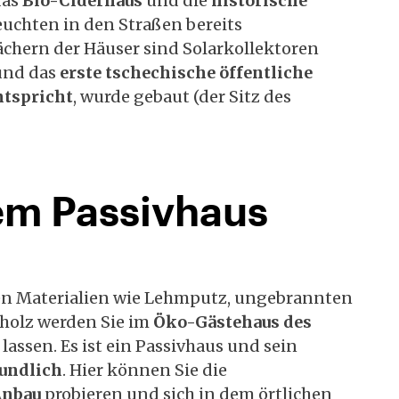
das
Bio-Ciderhaus
und die
historische
euchten in den Straßen bereits
chern der Häuser sind Solarkollektoren
 und das
erste tschechische öffentliche
ntspricht
, wurde gebaut (der Sitz des
em Passivhaus
n Materialien wie Lehmputz, ungebrannten
holz werden Sie im
Öko-Gästehaus des
lassen. Es ist ein Passivhaus und sein
eundlich
. Hier können Sie die
Anbau
probieren und sich in dem örtlichen