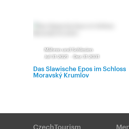
Mähren und Schlesien
Jul 31 2021
-
Dez 31 2031
Das Slawische Epos im Schloss
Moravský Krumlov
CzechTourism
Me