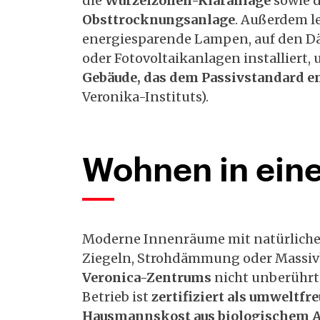
die
Wurzelzonen-Kläranlage
sowie 
Obsttrocknungsanlage
. Außerdem l
energiesparende Lampen, auf den Dä
oder Fotovoltaikanlagen installiert,
Gebäude, das dem Passivstandard e
Veronika-Instituts).
Wohnen in ein
Moderne Innenräume mit natürliche
Ziegeln, Strohdämmung oder Massiv
Veronica-Zentrums
nicht unberührt 
Betrieb ist
zertifiziert als umweltfr
Hausmannskost aus biologischem 