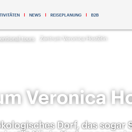
TIVITÄTEN
NEWS
REISEPLANUNG
B2B
ntional tours
Zentrum Veronica Hostětín
um Veronica Ho
ökologisches Dorf, das sogar 