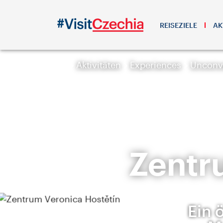
REISEZIELE
AK
Aktivitäten
Experiences
Unconve
Zentr
Ein 