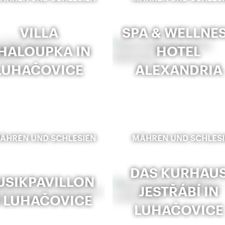
VILLA
SPA & WELLNE
HALOUPKA IN
HOTEL
LUHAČOVICE
ALEXANDRIA
ÄHREN UND SCHLESIEN
MÄHREN UND SCHLES
DAS KURHAU
USIKPAVILLON
JESTŘÁBÍ IN
N LUHAČOVICE
LUHAČOVICE