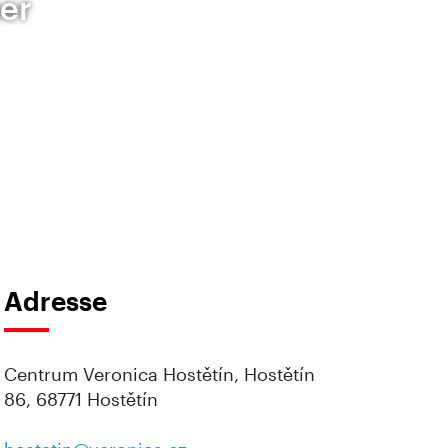
er
Adresse
Centrum Veronica Hostětín, Hostětín
86, 68771 Hostětín