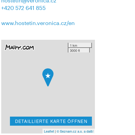
hostetin@veronica.cz
+420 572 641 855
www.hostetin.veronica.cz/en
1 km
3000 ft
DETAILLIERTE KARTE ÖFFNEN
Leaflet
|
© Seznam.cz a.s. a další