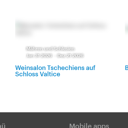
Mähren und Schlesien
Jan 31 2026
-
Dez 21 2026
Weinsalon Tschechiens auf
Schloss Valtice
nü
Mobile apps