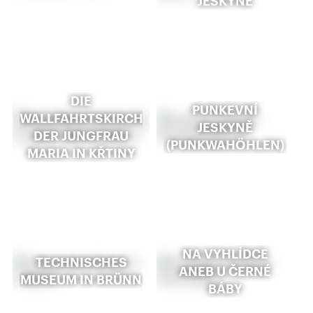
JESKYNĚ
DIE
PUNKEVNÍ
WALLFAHRTSKIRCHE
JESKYNĚ
DER JUNGFRAU
(PUNKWAHÖHLEN)
MARIA IN KŘTINY
NA VYHLÍDCE
TECHNISCHES
ANEB U ČERNÉ
MUSEUM IN BRÜNN
BÁBY