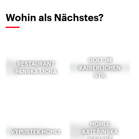
Wohin als Nächstes?
GOLF IM
RESTAURANT
KAISERLICHEN
PANSKÁ LÍCHA
STIL
HÖHLE
VÝPUSTEK HÖHLE
KATEŘINSKÁ