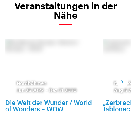
Veranstaltungen in der
Nähe
Nordböhmen
Nordb
Jun 26 2022
-
Dez 31 2030
Aug 6 
Die Welt der Wunder / World
„Zerbrec
of Wonders – WOW
Jablonec