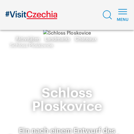
Aktivitäten
Landmarks
Chateaux
Schloss Ploskovice
Schloss
Ploskovice
Ein nach einem Entwurf des