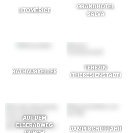
GRANDHOTEL
LITOMĚŘICE
SALVA
TEREZÍN
RATHAUSKELLER
(THERESIENSTADT)
AUF DEM
ELBERADWEG
DAMPFSCHIFFFAHRT
DURCH