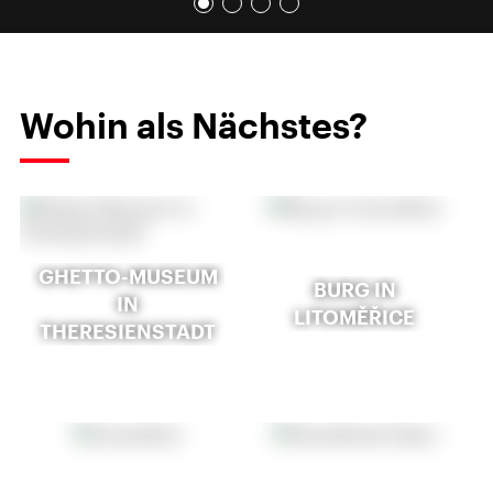
Wohin als Nächstes?
GHETTO-MUSEUM
BURG IN
IN
LITOMĚŘICE
THERESIENSTADT