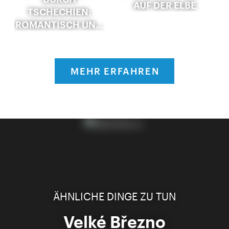
AUF DER ELBE
TSCHECHIEN:
ROMANTISCH UN…
MEHR ERFAHREN
ÄHNLICHE DINGE ZU TUN
Velké Březno