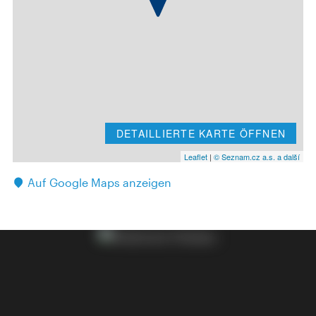
DETAILLIERTE KARTE ÖFFNEN
Leaflet
|
© Seznam.cz a.s. a další
Auf Google Maps anzeigen