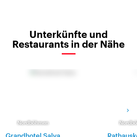
Unterkünfte und
Restaurants in der Nähe
Nordböhmen
Nordb
Grandhotel Salva
Rathausk