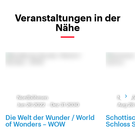
Veranstaltungen in der
Nähe
Nordböhmen
Nordb
Jun 26 2022
-
Dez 31 2030
Aug 28
Die Welt der Wunder / World
Schottis
of Wonders – WOW
Schloss 