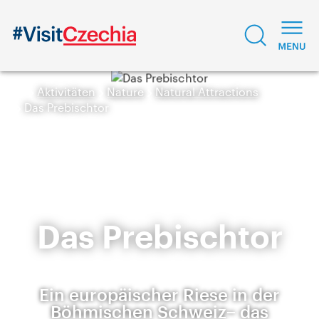
Aktivitäten
Nature
Natural Attractions
Das Prebischtor
Das Prebischtor
Ein europäischer Riese in der
Böhmischen Schweiz− das