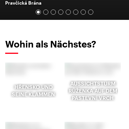
Pravčická Brána
Wohin als Nächstes?
AUSSICHTSTURM
HŘENSKO UND
RŮŽENKA AUF DEM
SEINE KLAMMEN
PASTEVNÍ VRCH