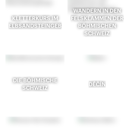
WANDERN IN DEN
KLETTERKURS IM
FELSKLAMMEN DER
ELBSANDSTEINGEBIRGE
BÖHMISCHEN
SCHWEIZ
DIE BÖHMISCHE
DĚČÍN
SCHWEIZ