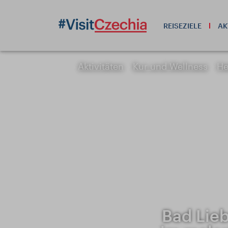
REISEZIELE
AK
Aktivitäten
Kur und Wellness
He
Bad Lieb