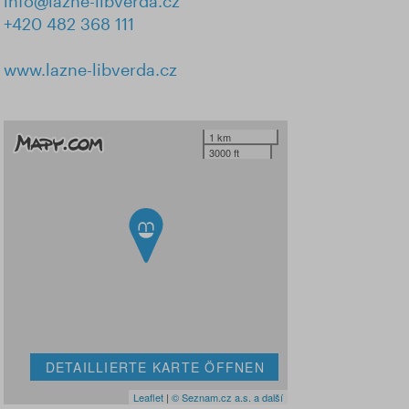
info@lazne-libverda.cz
+420 482 368 111
www.lazne-libverda.cz
1 km
3000 ft
DETAILLIERTE KARTE ÖFFNEN
Leaflet
|
© Seznam.cz a.s. a další