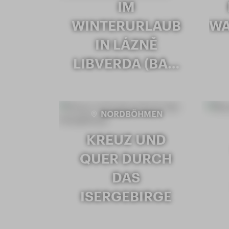
IM
WINTERURLAUB
WA
IN LÁZNĚ
LIBVERDA (BA…
NORDBÖHMEN
KREUZ UND
QUER DURCH
DAS
ISERGEBIRGE