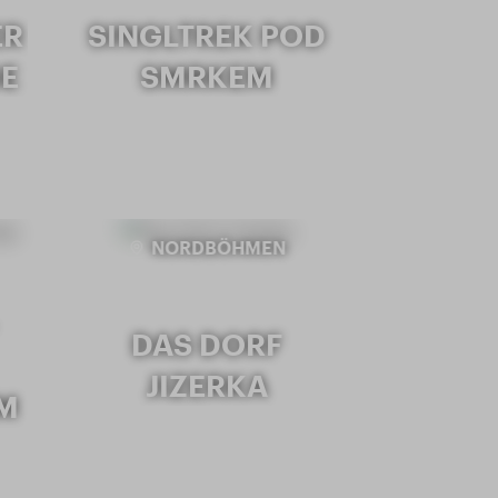
ER
SINGLTREK POD
GE
SMRKEM
NORDBÖHMEN
DAS DORF
JIZERKA
IM