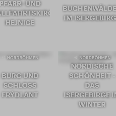
PFARR- UND
BUCHENWÄLD
LLFAHRTSKIRCHE
IM ISERGEBIR
HEJNICE
NORDBÖHMEN
NORDBÖHMEN
NORDISCHE
BURG UND
SCHÖNHEIT -
SCHLOSS
DAS
FRÝDLANT
ISERGEBIRGE 
WINTER