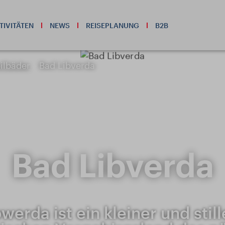
TIVITÄTEN
NEWS
REISEPLANUNG
B2B
ilbäder
Bad Libverda
Bad Libverda
werda ist ein kleiner und still