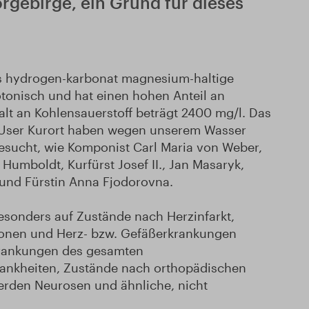
rgebirge, ein Grund für dieses
d.
das hydrogen-karbonat magnesium-haltige
otonisch und hat einen hohen Anteil an
alt an Kohlensauerstoff beträgt 2400 mg/l. Das
. User Kurort haben wegen unserem Wasser
besucht, wie Komponist Carl Maria von Weber,
Humboldt, Kurfürst Josef II., Jan Masaryk,
 und Fürstin Anna Fjodorovna.
besonders auf Zustände nach Herzinfarkt,
ionen und Herz- bzw. Gefäßerkrankungen
Erkrankungen des gesamten
ankheiten, Zustände nach orthopädischen
werden Neurosen und ähnliche, nicht