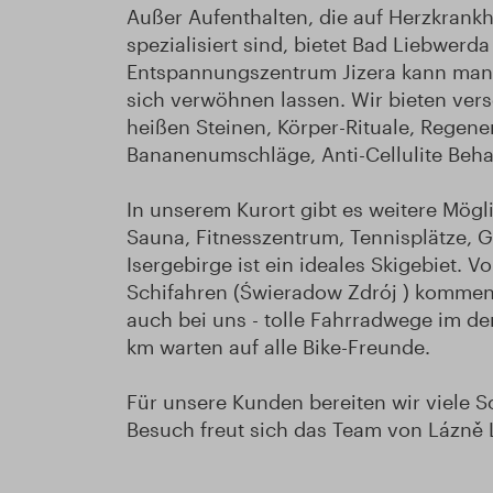
Außer Aufenthalten, die auf Herzkran
spezialisiert sind, bietet Bad Liebwerd
Entspannungszentrum Jizera kann man
sich verwöhnen lassen. Wir bieten ver
heißen Steinen, Körper-Rituale, Rege
Bananenumschläge, Anti-Cellulite Beh
In unserem Kurort gibt es weitere Mögli
Sauna, Fitnesszentrum, Tennisplätze, 
Isergebirge ist ein ideales Skigebiet. 
Schifahren (Świeradow Zdrój ) kommen h
auch bei uns - tolle Fahrradwege im d
km warten auf alle Bike-Freunde.
Für unsere Kunden bereiten wir viele 
Besuch freut sich das Team von Lázně L