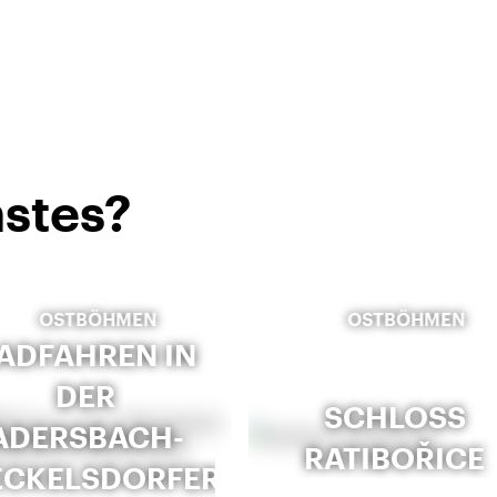
stes?
OSTBÖHMEN
OSTBÖHMEN
ADFAHREN IN
DER
SCHLOSS
ADERSBACH-
RATIBOŘICE
CKELSDORFER