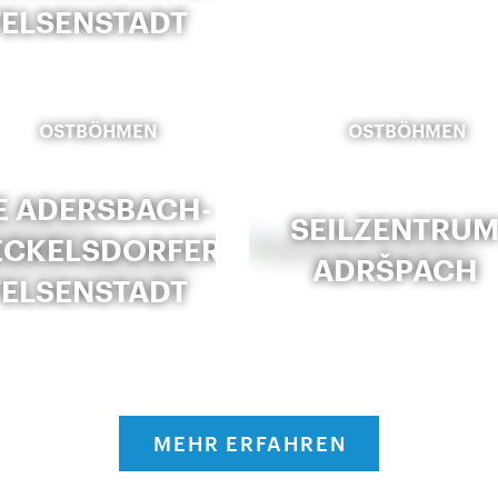
FELSENSTADT
OSTBÖHMEN
OSTBÖHMEN
E ADERSBACH-
SEILZENTRU
CKELSDORFER
ADRŠPACH
FELSENSTADT
MEHR ERFAHREN