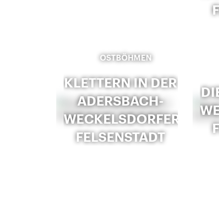
OSTBÖHMEN
KLETTERN IN DER
DI
ADERSBACH-
WE
WECKELSDORFER
FELSENSTADT