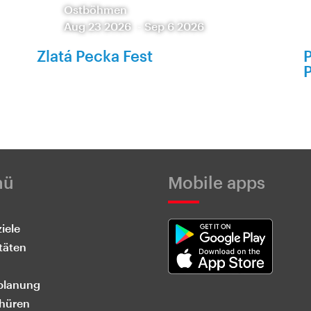
Ostböhmen
Aug 23 2026
-
Sep 6 2026
Zlatá Pecka Fest
P
nü
Mobile apps
iele
täten
planung
hüren