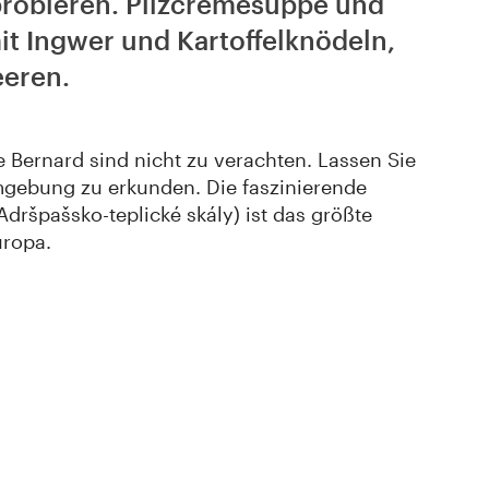
probieren. ​Pilzcremesuppe und
t Ingwer und Kartoffelknödeln,
eeren.
e Bernard sind nicht zu verachten. Lassen Sie
mgebung zu erkunden. Die faszinierende
dršpašsko-teplické skály) ist das größte
uropa.