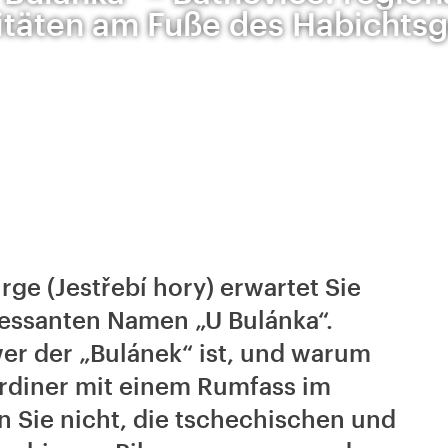
itäten am Fuße des Habichts
ge (Jestřebí hory) erwartet Sie
ressanten Namen „U Bulánka“.
er der „Bulánek“ ist, und warum
rdiner mit einem Rumfass im
n Sie nicht, die tschechischen und