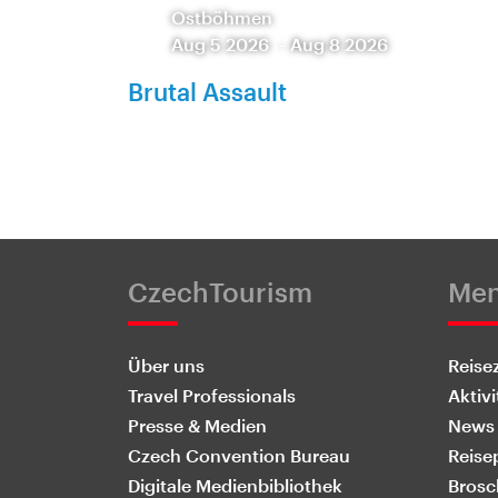
Ostböhmen
Aug 5 2026
-
Aug 8 2026
Brutal Assault
CzechTourism
Me
Über uns
Reisez
Travel Professionals
Aktivi
Presse & Medien
News
Czech Convention Bureau
Reise
Digitale Medienbibliothek
Brosc