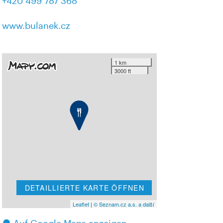
+420 499 787 368
www.bulanek.cz
1 km
3000 ft
DETAILLIERTE KARTE ÖFFNEN
Leaflet
|
© Seznam.cz a.s. a další