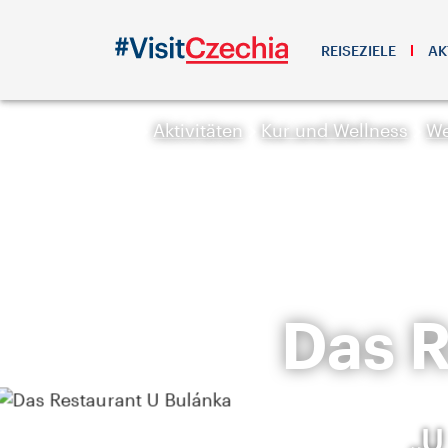
REISEZIELE
AK
Aktivitäten
Kur und Wellness
We
Das R
„U