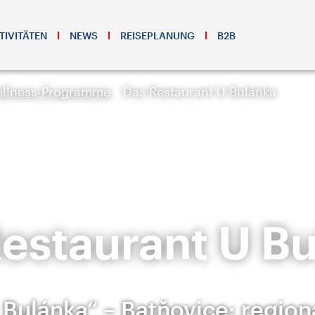
TIVITÄTEN
NEWS
REISEPLANUNG
B2B
llness-Programme
Das Restaurant U Bulánka
estaurant U B
 Bulánka“ – Batňovice: region