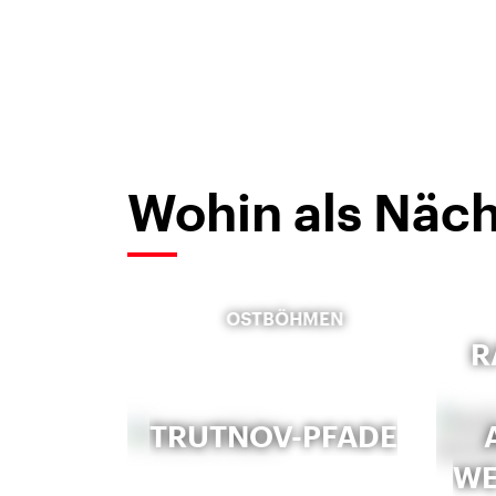
Wohin als Näch
OSTBÖHMEN
R
TRUTNOV-PFADE
WE