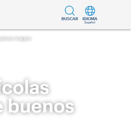
BUSCAR
IDIOMA
Español
buenos tragos
ícolas
e buenos