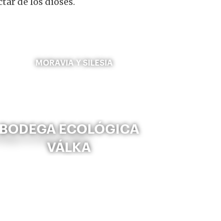
tar de los dioses.
MORAVIA Y SILESIA
BODEGA ECOLÓGICA
VÁLKA