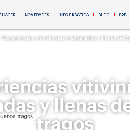
 HACER
NOVEDADES
INFO PRÁCTICA
BLOG
B2B
Experiencias vitivinícolas inesperadas y llenas de 
iencias vitivin
adas y llenas d
tragos