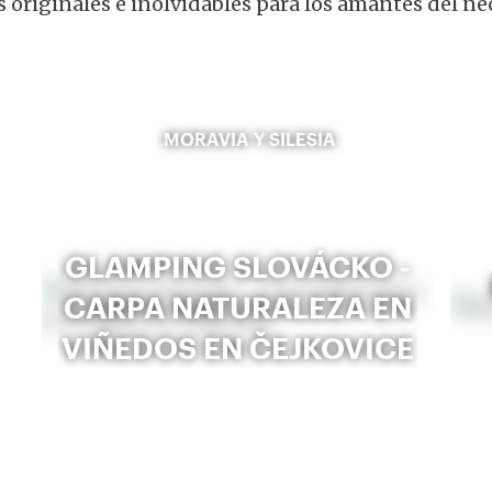
 originales e inolvidables para los amantes del néc
MORAVIA Y SILESIA
GLAMPING SLOVÁCKO -
CARPA NATURALEZA EN
VIÑEDOS EN ČEJKOVICE