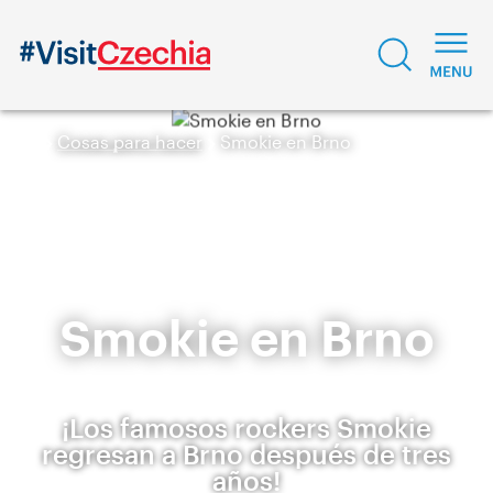
Cosas para hacer
Smokie en Brno
Smokie en Brno
¡Los famosos rockers Smokie
regresan a Brno después de tres
años!