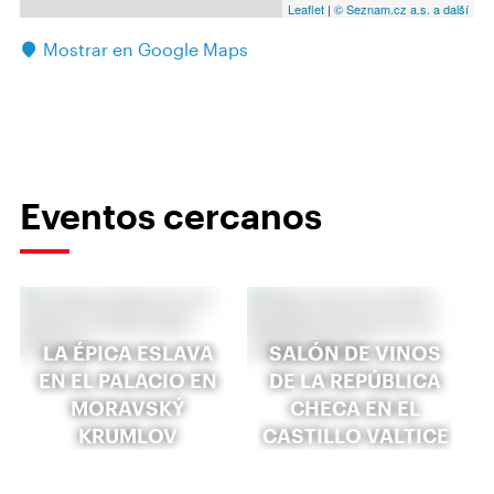
Leaflet
|
© Seznam.cz a.s. a další
Mostrar en Google Maps
Eventos cercanos
LA ÉPICA ESLAVA
SALÓN DE VINOS
EN EL PALACIO EN
DE LA REPÚBLICA
MORAVSKÝ
CHECA EN EL
KRUMLOV
CASTILLO VALTICE