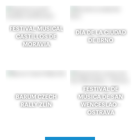
FESTIVAL MUSICAL
DÍA DE LA CIUDAD
CASTILLOS DE
DE BRNO
MORAVIA
FESTIVAL DE
BARUM CZECH
MÚSICA DE SAN
RALLY ZLÍN
WENCESLAO -
OSTRAVA