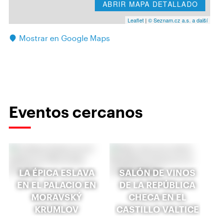
ABRIR MAPA DETALLADO
Leaflet
|
© Seznam.cz a.s. a další
Mostrar en Google Maps
Eventos cercanos
LA ÉPICA ESLAVA
SALÓN DE VINOS
EN EL PALACIO EN
DE LA REPÚBLICA
MORAVSKÝ
CHECA EN EL
KRUMLOV
CASTILLO VALTICE