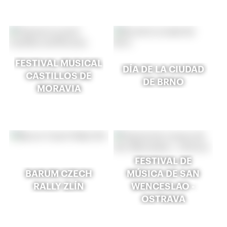
FESTIVAL MUSICAL
DÍA DE LA CIUDAD
CASTILLOS DE
DE BRNO
MORAVIA
FESTIVAL DE
BARUM CZECH
MÚSICA DE SAN
RALLY ZLÍN
WENCESLAO -
OSTRAVA