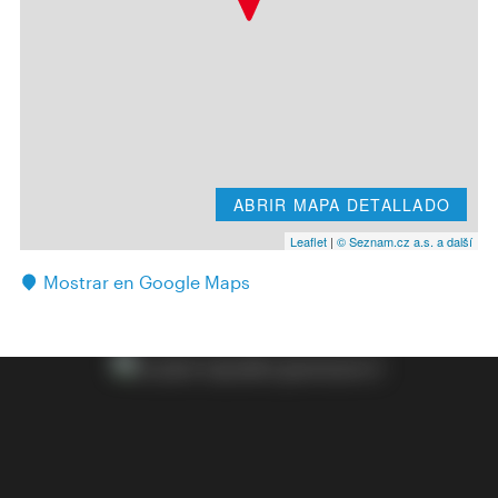
ABRIR MAPA DETALLADO
Leaflet
|
© Seznam.cz a.s. a další
Mostrar en Google Maps