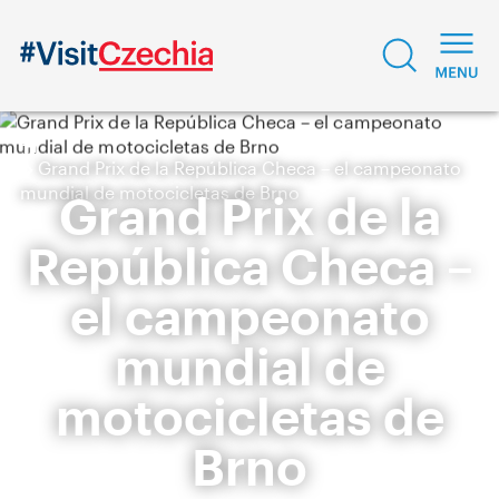
Grand Prix de la República Checa – el campeonato
mundial de motocicletas de Brno
Grand Prix de la
República Checa –
el campeonato
mundial de
motocicletas de
Brno