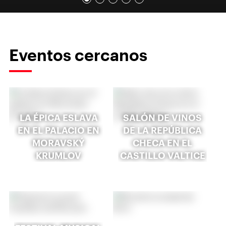
Eventos cercanos
LA ÉPICA ESLAVA
SALÓN DE VINOS
EN EL PALACIO EN
DE LA REPÚBLICA
MORAVSKÝ
CHECA EN EL
KRUMLOV
CASTILLO VALTICE