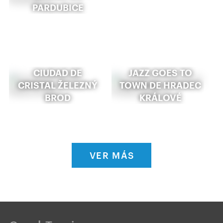
PARDUBICE
CIUDAD DE
JAZZ GOES TO
CRISTAL ŽELEZNÝ
TOWN DE HRADEC
BROD
KRÁLOVÉ
VER MÁS