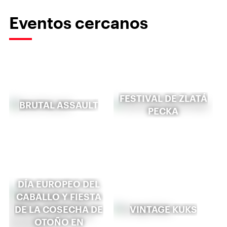
Eventos cercanos
FESTIVAL DE ZLATÁ
BRUTAL ASSAULT
PECKA
DÍA EUROPEO DEL
CABALLO Y FIESTA
DE LA COSECHA DE
VINTAGE KUKS
OTOÑO EN