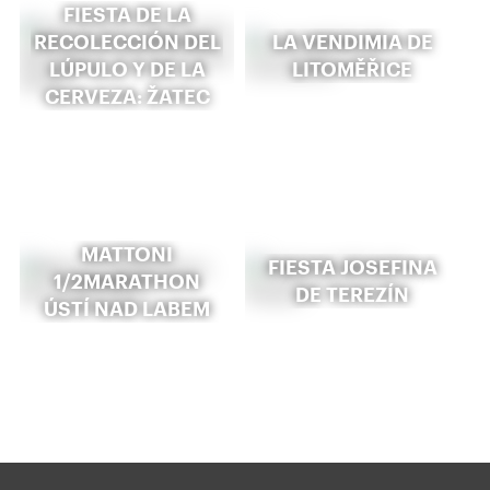
FIESTA DE LA
RECOLECCIÓN DEL
LA VENDIMIA DE
LÚPULO Y DE LA
LITOMĚŘICE
CERVEZA: ŽATEC
MATTONI
FIESTA JOSEFINA
1/2MARATHON
DE TEREZÍN
ÚSTÍ NAD LABEM