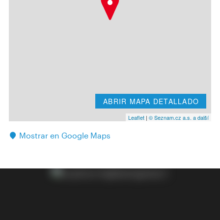
ABRIR MAPA DETALLADO
Leaflet
|
© Seznam.cz a.s. a další
Mostrar en Google Maps