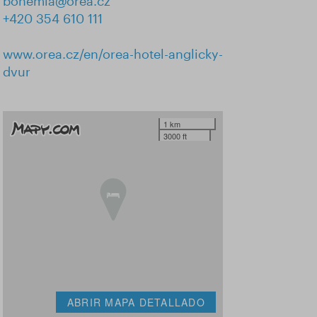
bohemia@orea.cz
+420 354 610 111
www.orea.cz/en/orea-hotel-anglicky-
dvur
1 km
3000 ft
ABRIR MAPA DETALLADO