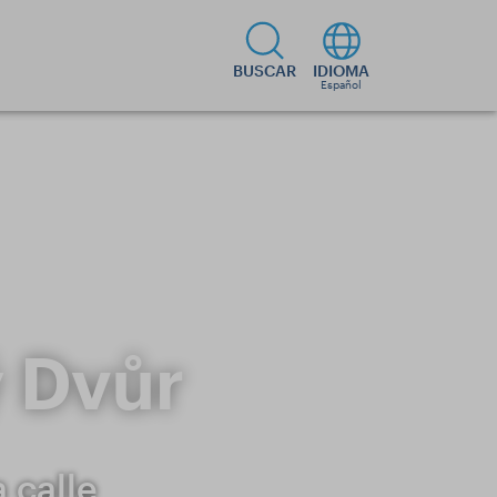
BUSCAR
IDIOMA
Español
ý Dvůr
 calle