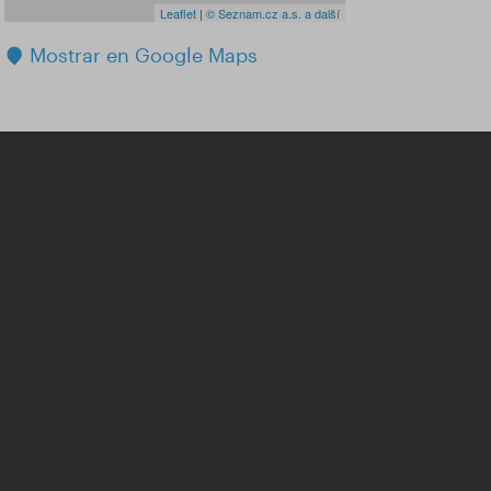
Leaflet
|
© Seznam.cz a.s. a další
Mostrar en Google Maps