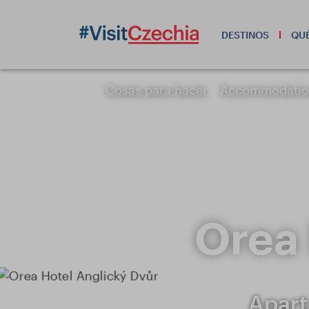
DESTINOS
QUÉ
Cosas para hacer
Accommodati
Orea 
Apart