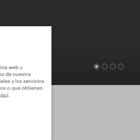
gina web y
so de nuestra
les y los servicios
mos o que obtienen
aquí
.