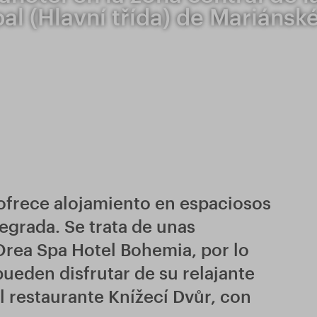
pal (Hlavní třída) de Mariánsk
 ofrece alojamiento en espaciosos
egrada. Se trata de unas
rea Spa Hotel Bohemia, por lo
ueden disfrutar de su relajante
l restaurante Knížecí Dvůr, con