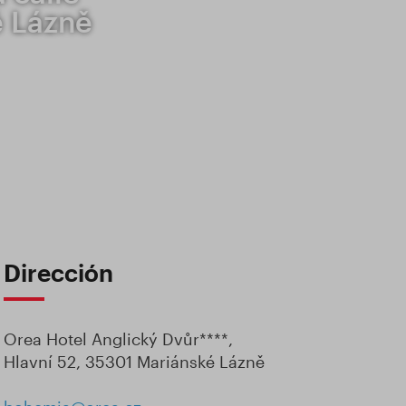
é Lázně
Dirección
Orea Hotel Anglický Dvůr****,
Hlavní 52, 35301 Mariánské Lázně