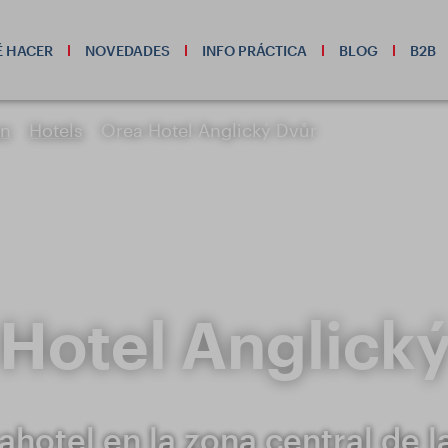
 HACER
NOVEDADES
INFO PRÁCTICA
BLOG
B2B
on
Hotels
Orea Hotel Anglický Dvůr
Hotel Anglick
ahotel en la zona central de la