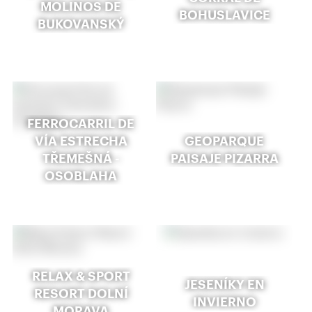
MOLINOS DE
BOHUSLAVICE
BUKOVANSKÝ
FERROCARRIL DE
VÍA ESTRECHA
GEOPARQUE
TŘEMEŠNÁ -
PAISAJE PIZARRA
OSOBLAHA
RELAX & SPORT
JESENÍKY EN
RESORT DOLNÍ
INVIERNO
MORAVA