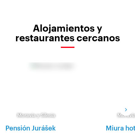
Alojamientos y
restaurantes cercanos
Moravia y Silesia
Moravia
Pensión Jurášek
Miura hot