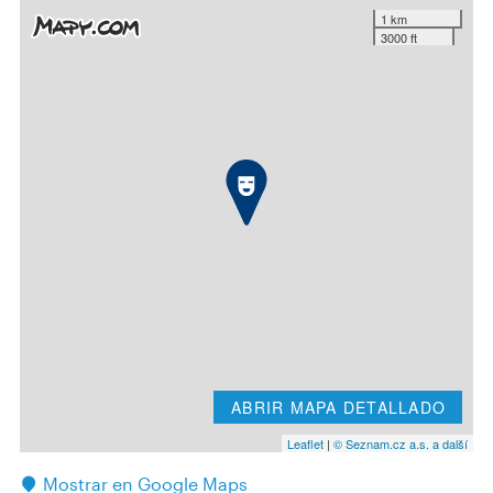
1 km
3000 ft
ABRIR MAPA DETALLADO
Leaflet
|
© Seznam.cz a.s. a další
Mostrar en Google Maps