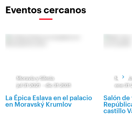
Eventos cercanos
Moravia y Silesia
Moravia
jul 31 2021
-
dic 31 2031
ene 31
La Épica Eslava en el palacio
Salón de 
en Moravský Krumlov
Repúblic
castillo V