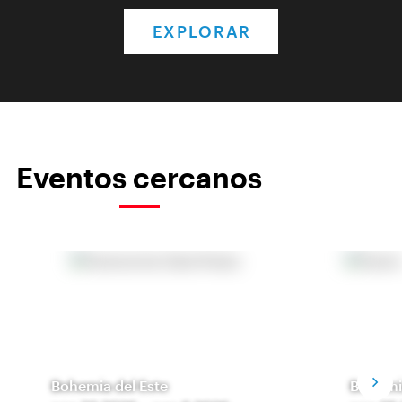
EXPLORAR
Eventos cercanos
Bohemia del Este
Bohemia