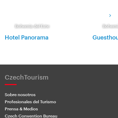
Bohemia del Este
Bohemia
Hotel Panorama
Guesthous
CzechTourism
Sobre nosotros
Profesionales del Turismo
Prensa & Medios
Czech Convention Bureau