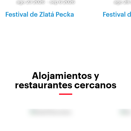
ago 23 2026
-
sep 6 2026
ago 28
Festival de Zlatá Pecka
Festival 
Alojamientos y
restaurantes cercanos