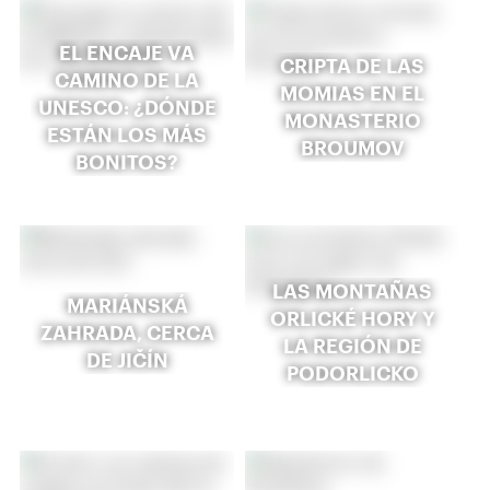
EL ENCAJE VA
CRIPTA DE LAS
CAMINO DE LA
MOMIAS EN EL
UNESCO: ¿DÓNDE
MONASTERIO
ESTÁN LOS MÁS
BROUMOV
BONITOS?
LAS MONTAÑAS
MARIÁNSKÁ
ORLICKÉ HORY Y
ZAHRADA, CERCA
LA REGIÓN DE
DE JIČÍN
PODORLICKO