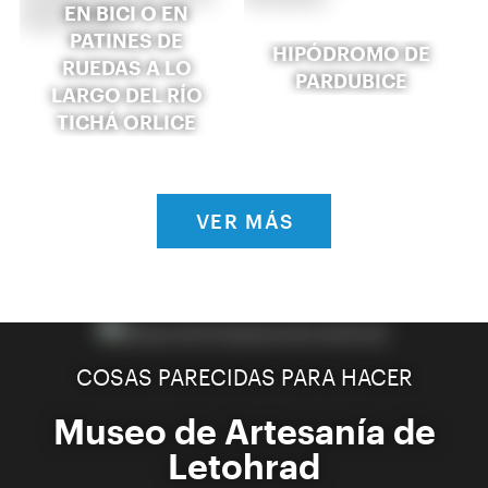
EN BICI O EN
PATINES DE
HIPÓDROMO DE
RUEDAS A LO
PARDUBICE
LARGO DEL RÍO
TICHÁ ORLICE
VER MÁS
COSAS PARECIDAS PARA HACER
Museo de Artesanía de
Letohrad