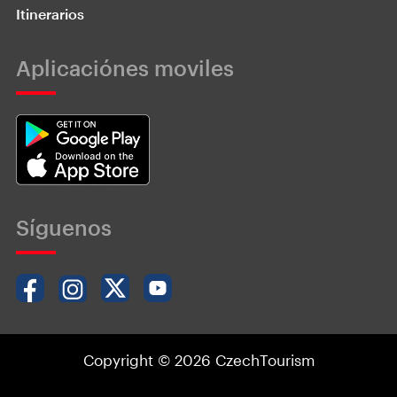
Itinerarios
Aplicaciónes moviles
Síguenos
Copyright © 2026 CzechTourism