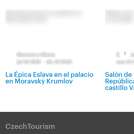
Moravia y Silesia
Moravia
jul 31 2021
-
dic 31 2031
ene 31
La Épica Eslava en el palacio
Salón de 
en Moravský Krumlov
Repúblic
castillo V
CzechTourism