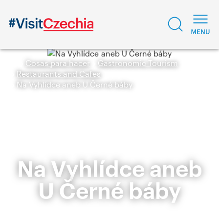
Cosas para hacer
Gastronomic Tourism
Restaurants and Cafes
Na Vyhlídce aneb U Černé báby
Na Vyhlídce aneb
U Černé báby