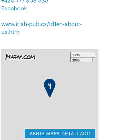
+420 777 303 838
Facebook
www.irish-pub.cz/id1en-about-
us.htm
1 km
3000 ft
ABRIR MAPA DETALLADO