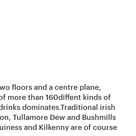
two floors and a centre plane,
of more than 160diffent kinds of
drinks dominates.Traditional irish
eson, Tullamore Dew and Bushmills
Guiness and Kilkenny are of course