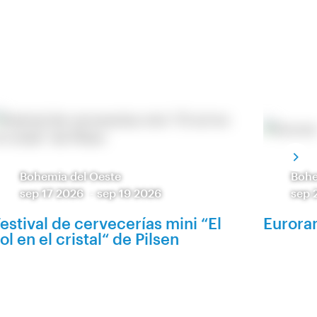
Bohemia del Oeste
Bohe
sep 17 2026
-
sep 19 2026
sep 
estival de cervecerías mini “El
Eurora
ol en el cristal“ de Pilsen