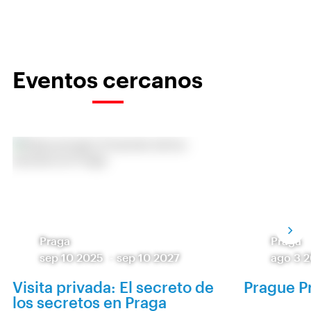
Eventos cercanos
Praga
Praga
sep 10 2025
-
sep 10 2027
ago 3 
Visita privada: El secreto de
Prague P
los secretos en Praga