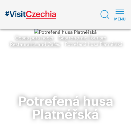
Cosas para hacer
Gastronomic Tourism
Restaurants and Cafes
Potrefená husa Platnéřská
Potrefená husa
Platnéřská