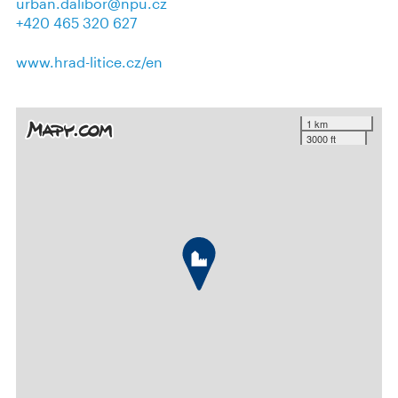
urban.dalibor@npu.cz
+420 465 320 627
www.hrad-litice.cz/en
1 km
3000 ft