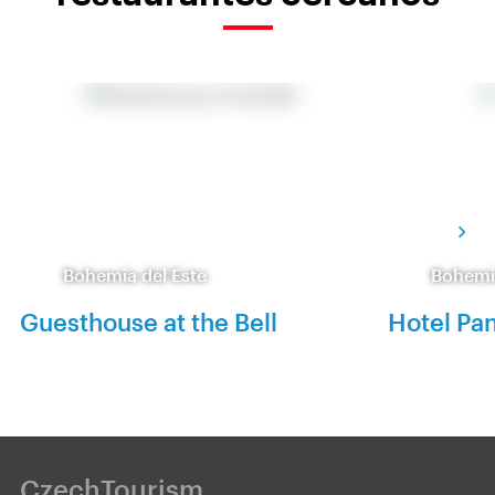
Bohemia del Este
Bohemia
Guesthouse at the Bell
Hotel Pa
CzechTourism