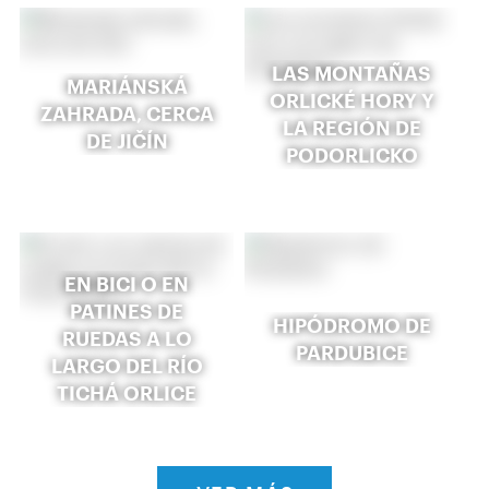
LAS MONTAÑAS
MARIÁNSKÁ
ORLICKÉ HORY Y
ZAHRADA, CERCA
LA REGIÓN DE
DE JIČÍN
PODORLICKO
EN BICI O EN
PATINES DE
HIPÓDROMO DE
RUEDAS A LO
PARDUBICE
LARGO DEL RÍO
TICHÁ ORLICE