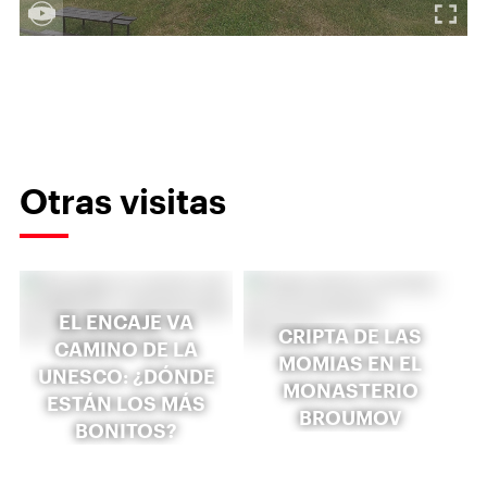
Otras visitas
EL ENCAJE VA
CRIPTA DE LAS
CAMINO DE LA
MOMIAS EN EL
UNESCO: ¿DÓNDE
MONASTERIO
ESTÁN LOS MÁS
BROUMOV
BONITOS?