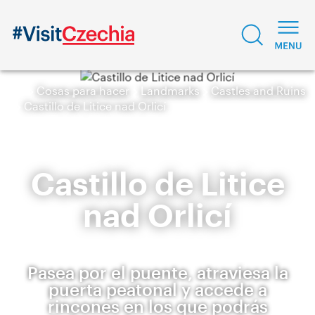
Cosas para hacer
Landmarks
Castles and Ruins
Castillo de Litice nad Orlicí
Castillo de Litice
nad Orlicí
Pasea por el puente, atraviesa la
puerta peatonal y accede a
rincones en los que podrás