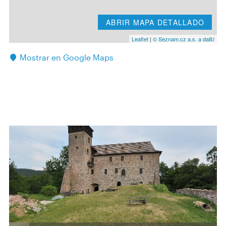
ABRIR MAPA DETALLADO
Leaflet
|
© Seznam.cz a.s. a další
Mostrar en Google Maps