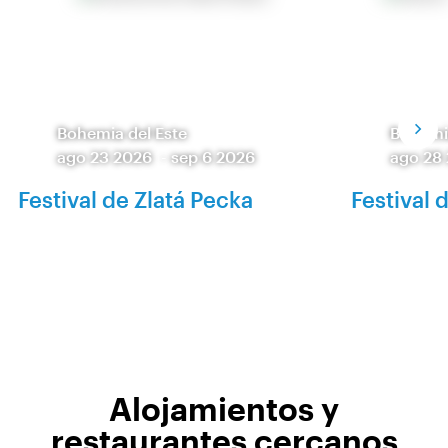
Bohemia del Este
Bohemia
ago 23 2026
-
sep 6 2026
ago 28
Festival de Zlatá Pecka
Festival 
Alojamientos y
restaurantes cercanos