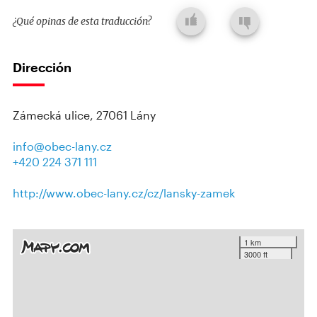
¿Qué opinas de esta traducción?
Dirección
Zámecká ulice, 27061 Lány
info@obec-lany.cz
+420 224 371 111
http://www.obec-lany.cz/cz/lansky-zamek
1 km
3000 ft