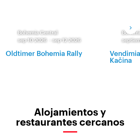
Bohemia Central
Bohemi
sep 10 2026
-
sep 12 2026
septie
Oldtimer Bohemia Rally
Vendimia 
Kačina
Alojamientos y
restaurantes cercanos