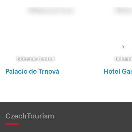
Bohemia Central
Bohemi
Palacio de Trnová
Hotel Ga
CzechTourism