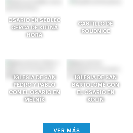
OSARIO EN SEDLEC
CASTILLO DE
CERCA DE KUTNÁ
ROUDNICE
HORA
IGLESIA DE SAN
IGLESIA DE SAN
PEDRO Y PABLO
BARTOLOMÉ CON
CON EL OSARIO EN
EL OSARIO EN
MĚLNÍK
KOLÍN
VER MÁS