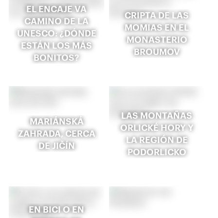
EL ENCAJE VA
CRIPTA DE LAS
CAMINO DE LA
MOMIAS EN EL
UNESCO: ¿DÓNDE
MONASTERIO
ESTÁN LOS MÁS
BROUMOV
BONITOS?
LAS MONTAÑAS
MARIÁNSKÁ
ORLICKÉ HORY Y
ZAHRADA, CERCA
LA REGIÓN DE
DE JIČÍN
PODORLICKO
EN BICI O EN