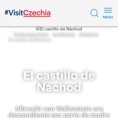
Cosas para hacer
Landmarks
Chateaux
El castillo de Náchod
El castillo de
Náchod
Albrecht von Wallenstein era
descendiente por parte de madre