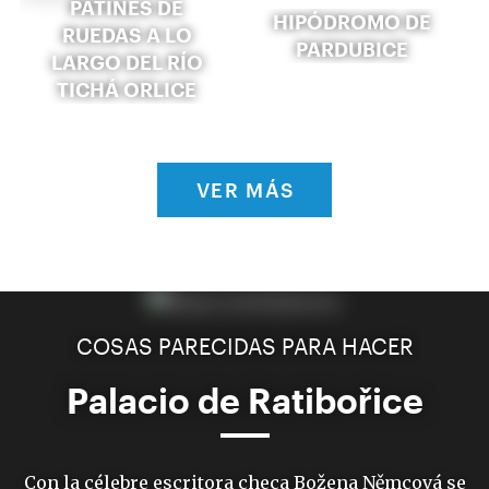
PATINES DE
HIPÓDROMO DE
RUEDAS A LO
PARDUBICE
LARGO DEL RÍO
TICHÁ ORLICE
VER MÁS
COSAS PARECIDAS PARA HACER
Palacio de Ratibořice
Con la célebre escritora checa Božena Němcová se