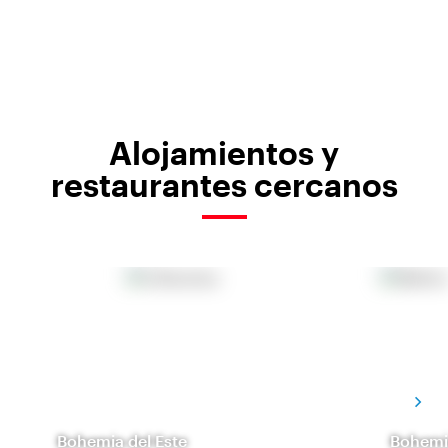
Alojamientos y
restaurantes cercanos
Bohemia del Este
Bohemia