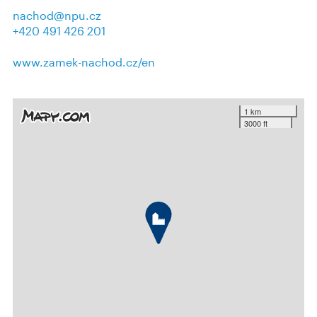
nachod@npu.cz
+420 491 426 201
www.zamek-nachod.cz/en
1 km
3000 ft