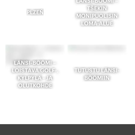
LÄNSI-BÖÖMI –
TŠEKIN
PLZEŇ
MONIPUOLISIN
LOMA-ALUE
LÄNSI-BÖÖMI –
LOISTAVA GOLF-,
TUTUSTU LÄNSI-
KYLPYLÄ - JA
BÖÖMIIN
OLUTKOHDE