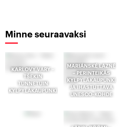
Minne seuraavaksi
MARIÁNSKÉ LÁZNĚ
KARLOVY VARY –
– PERINTEIKÄS
TŠEKIN
KYLPYLÄKAUPUNKI
TUNNETUIN
JA IHASTUTTAVA
KYLPYLÄKAUPUNKI
UNESCO-KOHDE