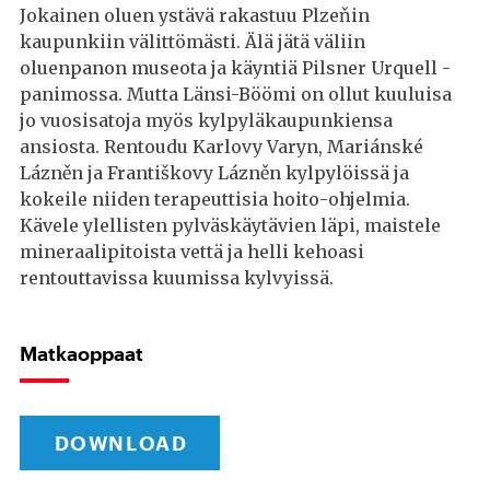
Jokainen oluen ystävä rakastuu Plzeňin
kaupunkiin välittömästi. Älä jätä väliin
oluenpanon museota ja käyntiä Pilsner Urquell -
panimossa. Mutta Länsi-Böömi on ollut kuuluisa
jo vuosisatoja myös kylpyläkaupunkiensa
ansiosta. Rentoudu Karlovy Varyn, Mariánské
Lázněn ja Františkovy Lázněn kylpylöissä ja
kokeile niiden terapeuttisia hoito-ohjelmia.
Kävele ylellisten pylväskäytävien läpi, maistele
mineraalipitoista vettä ja helli kehoasi
rentouttavissa kuumissa kylvyissä.
Matkaoppaat
DOWNLOAD