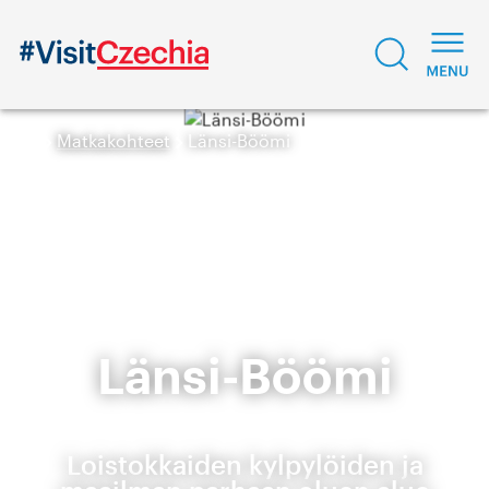
Matkakohteet
Länsi-Böömi
Länsi-Böömi
Loistokkaiden kylpylöiden ja