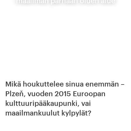
maailman parhaan oluen alue
Mikä houkuttelee sinua enemmän –
Plzeň, vuoden 2015 Euroopan
kulttuuripääkaupunki, vai
maailmankuulut kylpylät?