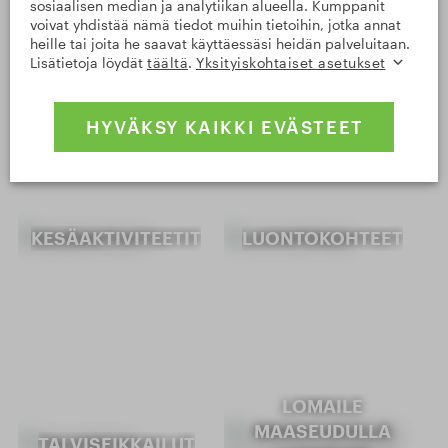
sosiaalisen median ja analytiikan alueella. Kumppanit
voivat yhdistää nämä tiedot muihin tietoihin, jotka annat
heille tai joita he saavat käyttäessäsi heidän palveluitaan.
Lisätietoja löydät
täältä
.
Yksityiskohtaiset asetukset
Aktiiviloma
HYVÄKSY KAIKKI EVÄSTEET
KESÄAKTIVITEETIT
LUONTOKOHTEET
LOMAILE
MAASEUDULLA
TALVISEIKKAILUT