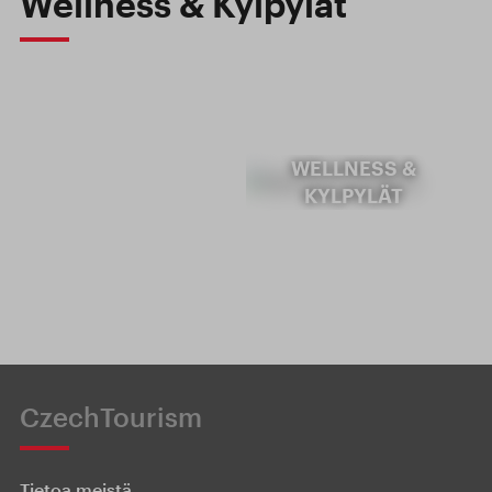
Wellness & Kylpylät
WELLNESS &
KYLPYLÄT
CzechTourism
Tietoa meistä