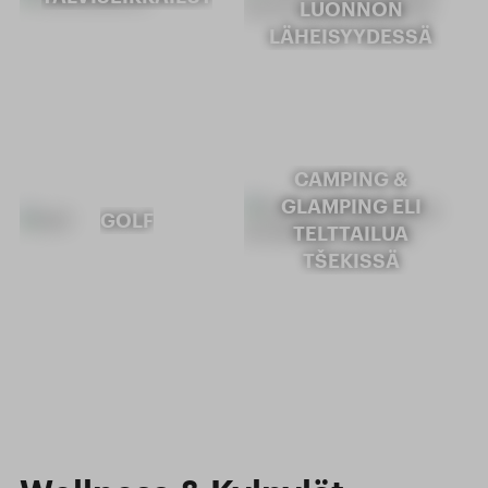
LUONNON
LÄHEISYYDESSÄ
CAMPING &
GLAMPING ELI
GOLF
TELTTAILUA
TŠEKISSÄ