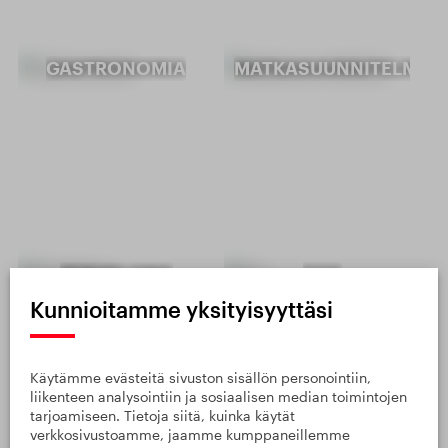
GASTRONOMIA
MATKASUUNNITELMAT
PERHELOMA
ECO
Kunnioitamme yksityisyyttäsi
Käytämme evästeitä sivuston sisällön personointiin,
liikenteen analysointiin ja sosiaalisen median toimintojen
tarjoamiseen. Tietoja siitä, kuinka käytät
verkkosivustoamme, jaamme kumppaneillemme