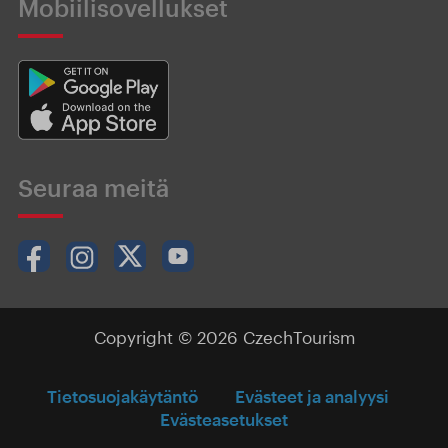
Mobiilisovellukset
Seuraa meitä
Copyright © 2026 CzechTourism
Tietosuojakäytäntö
Evästeet ja analyysi
Evästeasetukset