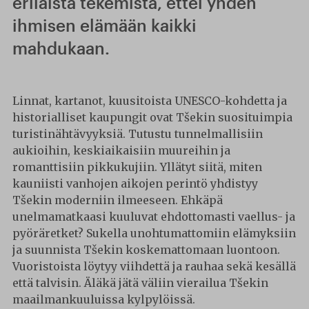
erilaista tekemistä, ettei yhden
ihmisen elämään kaikki
mahdukaan.
Linnat, kartanot, kuusitoista UNESCO-kohdetta ja
historialliset kaupungit ovat Tšekin suosituimpia
turistinähtävyyksiä. Tutustu tunnelmallisiin
aukioihin, keskiaikaisiin muureihin ja
romanttisiin pikkukujiin. Yllätyt siitä, miten
kauniisti vanhojen aikojen perintö yhdistyy
Tšekin moderniin ilmeeseen. Ehkäpä
unelmamatkaasi kuuluvat ehdottomasti vaellus- ja
pyöräretket? Sukella unohtumattomiin elämyksiin
ja suunnista Tšekin koskemattomaan luontoon.
Vuoristoista löytyy viihdettä ja rauhaa sekä kesällä
että talvisin. Äläkä jätä väliin vierailua Tšekin
maailmankuuluissa kylpylöissä.