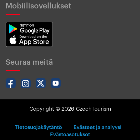
Mobiilisovellukset
Seuraa meitä
Copyright © 2026 CzechTourism
Tietosuojakäytäntö
Evästeet ja analyysi
Evästeasetukset