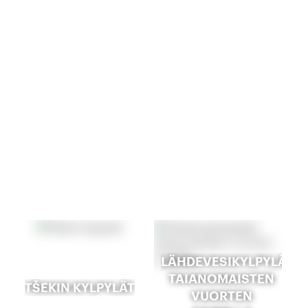
LÄHDEVESIKYLPYLÄT
TAIANOMAISTEN
TŠEKIN KYLPYLÄT
VUORTEN