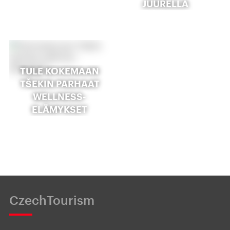
JUURELLA
TULE KOKEMAAN
TŠEKIN PARHAAT
WELLNESS-
ELÄMYKSET
CzechTourism