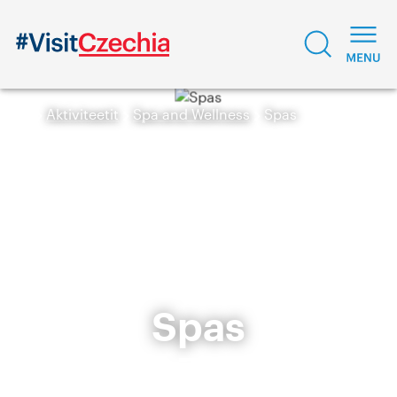
Aktiviteetit
Spa and Wellness
Spas
Spas