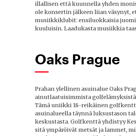
illallisen että kuunnella yhden monis
ole konsertin jälkeen liian väsynyt, e
musiikkiklubit: ensiluokkaisia juomi
kuuluisin. Laadukasta musiikkia taa
Oaks Prague
Prahan ylellinen asuinalue Oaks Pra
ainutlaatuisimmista golfelämyksistä
Tämä uniikki 18-reikäinen golfkenttä
asuinalueella täynnä luksustason ta
keskustasta. Golfkenttä yhdistyy K
sitä ympäröivät metsät ja lammet, mi