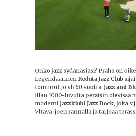
Onko jazz sydänasiasi? Praha on oikea
Legendaarinen
Reduta Jazz Club
sija
toiminut jo yli 60 vuotta.
Jazz and Bl
illan 1000-luvulta peräisin olevissa 
moderni
jazzklubi Jazz Dock
, joka s
Vltava-joen rannalla ja tarjoaa terass