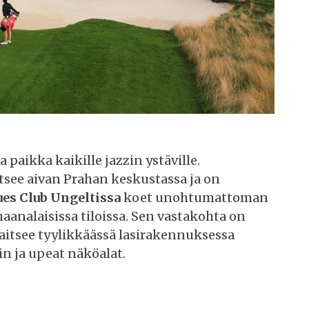
 paikka kaikille jazzin ystäville.
itsee aivan Prahan keskustassa ja on
ues Club Ungeltissa
koet unohtumattoman
maanalaisissa tiloissa. Sen vastakohta on
ijaitsee tyylikkäässä lasirakennuksessa
in ja upeat näköalat.