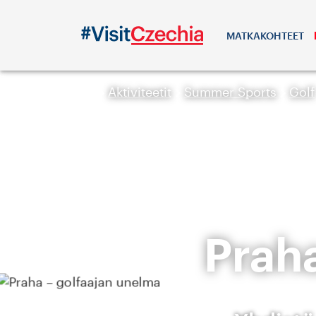
MATKAKOHTEET
Aktiviteetit
Summer Sports
Golf
Prah