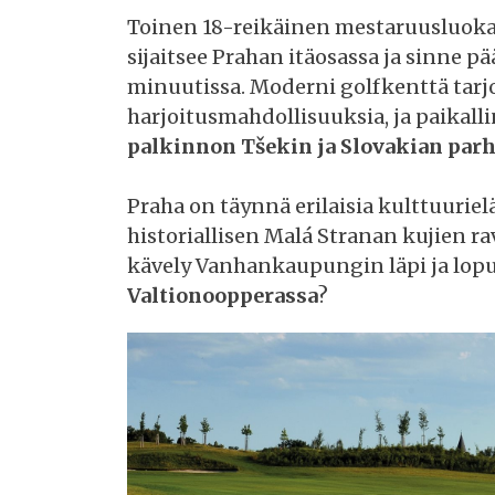
Toinen 18-reikäinen mestaruusluokan
sijaitsee Prahan itäosassa ja sinne 
minuutissa. Moderni golfkenttä tar
harjoitusmahdollisuuksia, ja paikalli
palkinnon Tšekin ja Slovakian parh
Praha on täynnä erilaisia kulttuuriel
historiallisen Malá Stranan kujien rav
kävely Vanhankaupungin läpi ja lopu
Valtionoopperassa
?