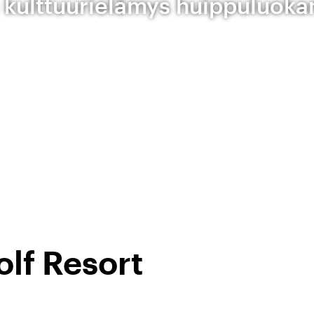
 kulttuurielämys huippuluokan
olf Resort