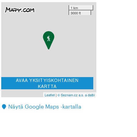
1 km
3000 ft
AVAA YKSITYISKOHTAINEN
KARTTA
Leaflet
|
© Seznam.cz a.s. a další
Näytä Google Maps -kartalla