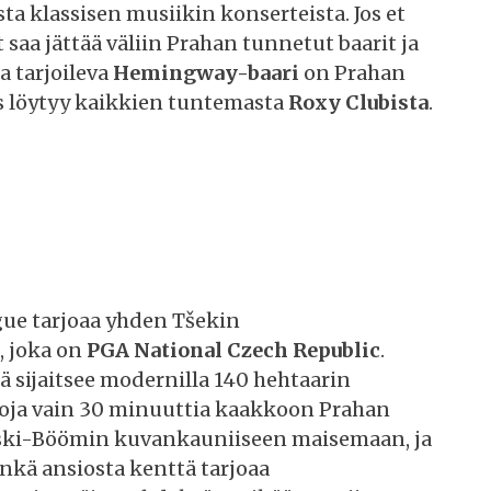
ta klassisen musiikin konserteista. Jos et
t saa jättää väliin Prahan tunnetut baarit ja
a tarjoileva
Hemingway-baari
on Prahan
s löytyy kaikkien tuntemasta
Roxy Clubista
.
gue tarjoaa yhden Tšekin
, joka on
PGA National Czech Republic
.
 sijaitsee modernilla 140 hehtaarin
loja vain 30 minuuttia kaakkoon Prahan
eski-Böömin kuvankauniiseen maisemaan, ja
nkä ansiosta kenttä tarjoaa