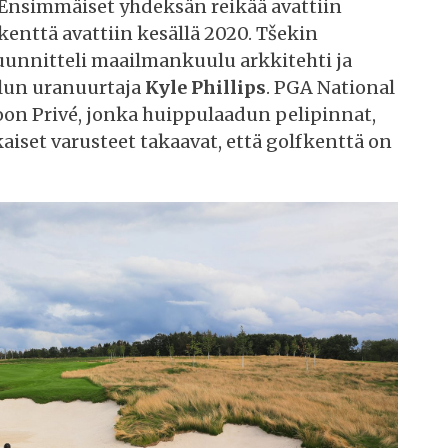
simmäiset yhdeksän reikää avattiin
kenttä avattiin kesällä 2020. Tšekin
nnitteli maailmankuulu arkkitehti ja
lun uranuurtaja
Kyle Phillips
. PGA National
oon Privé, jonka huippulaadun pelipinnat,
kaiset varusteet takaavat, että golfkenttä on