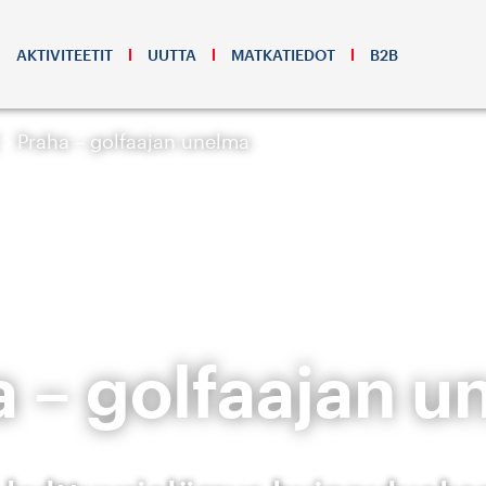
AKTIVITEETIT
UUTTA
MATKATIEDOT
B2B
Praha – golfaajan unelma
a – golfaajan u