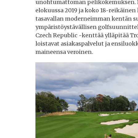
unohtumattoman pelikokemuksen. En
elokuussa 2019 ja koko 18-reikäinen 
tasavallan moderneimman kentän suu
ympäristöystävällisen golfsuunnitte
Czech Republic -kenttää ylläpitää Tr
loistavat asiakaspalvelut ja ensiluok
maineensa veroinen.