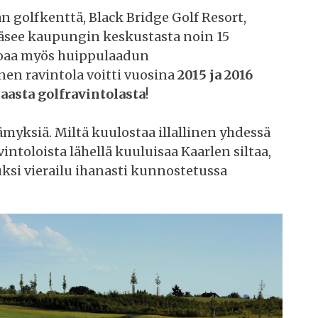
 golfkenttä, Black Bridge Golf Resort,
pääsee kaupungin keskustasta noin 15
joaa myös huippulaadun
nen ravintola voitti vuosina
2015 ja 2016
aasta golfravintolasta
!
ämyksiä. Miltä kuulostaa illallinen yhdessä
intoloista lähellä kuuluisaa Kaarlen siltaa,
ksi vierailu ihanasti kunnostetussa