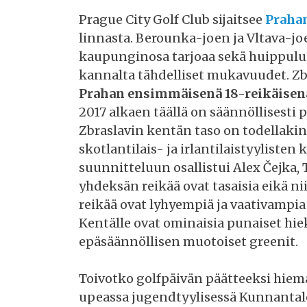
Prague City Golf Club sijaitsee
Praha
linnasta. Berounka-joen ja Vltava-joe
kaupunginosa tarjoaa sekä huippulu
kannalta tähdelliset mukavuudet. Zb
Prahan ensimmäisenä 18-reikäisen
2017 alkaen täällä on säännöllisesti 
Zbraslavin kentän taso on todellakin
skotlantilais- ja irlantilaistyylist
suunnitteluun osallistui Alex Čejka,
yhdeksän reikää ovat tasaisia eikä nii
reikää ovat lyhyempiä ja vaativampia 
Kentälle ovat ominaisia punaiset hiekk
epäsäännöllisen muotoiset greenit.
Toivotko golfpäivän päätteeksi hiema
upeassa jugendtyylisessä Kunnantalos