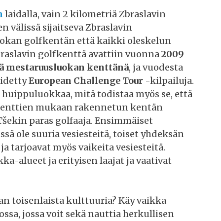
n
laidalla, vain 2 kilometriä Zbraslavin
n välissä sijaitseva Zbraslavin
okan golfkentän että kaikki oleskelun
raslavin golfkenttä avattiin vuonna
2009
ä mestaruusluokan kenttänä
, ja vuodesta
pidetty
European Challenge Tour
-kilpailuja.
 huippuluokkaa, mitä todistaa myös se, että
en kenttien mukaan rakennetun kentän
 Tšekin paras golfaaja. Ensimmäiset
ssä ole suuria vesiesteitä, toiset yhdeksän
ja tarjoavat myös vaikeita vesiesteitä.
a-alueet ja erityisen laajat ja vaativat
n toisenlaista kulttuuria? Käy vaikka
sa, jossa voit sekä nauttia herkullisen