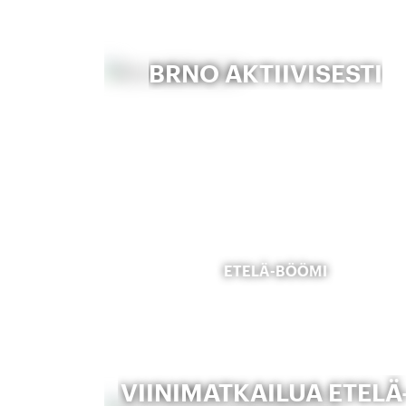
BRNO AKTIIVISESTI
ETELÄ-BÖÖMI
VIINIMATKAILUA ETELÄ