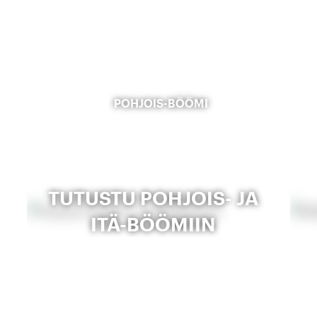
POHJOIS-BÖÖMI
TUTUSTU POHJOIS- JA
ITÄ-BÖÖMIIN