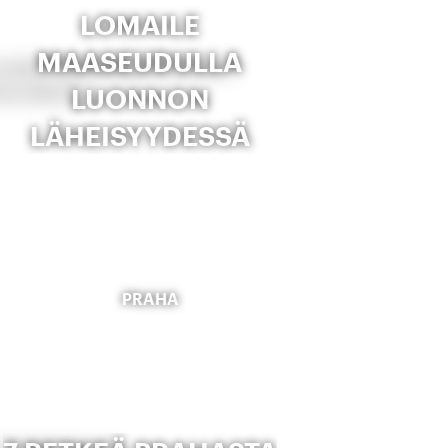
LOMAILE
MAASEUDULLA
LUONNON
LÄHEISYYDESSÄ
PRAHA