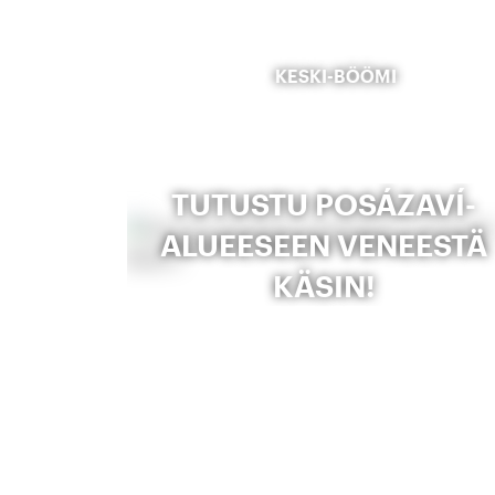
KESKI-BÖÖMI
TUTUSTU POSÁZAVÍ-
ALUEESEEN VENEESTÄ
KÄSIN!