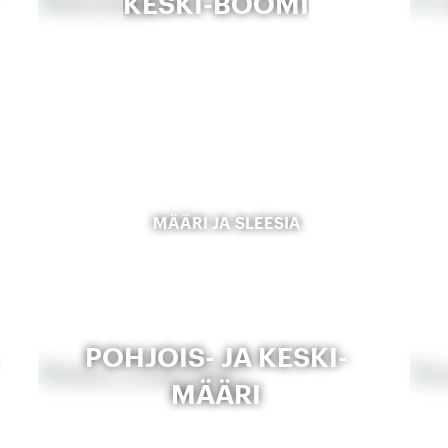
KESKI-BÖÖMI
MÄÄRI JA SLEESIA
POHJOIS- JA KESKI-
MÄÄRI