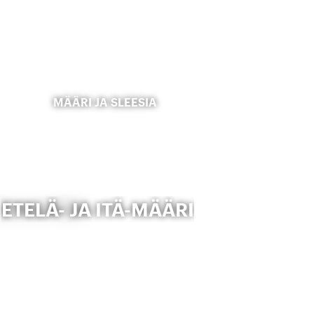
MÄÄRI JA SLEESIA
ETELÄ- JA ITÄ-MÄÄRI