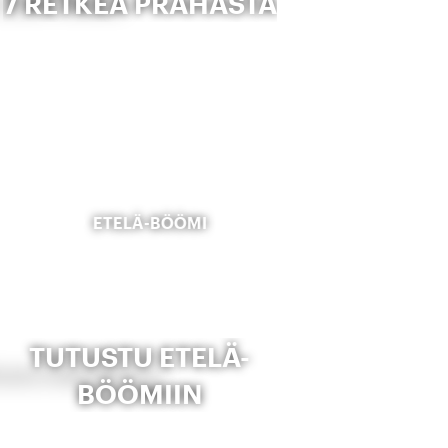
7 RETKEÄ PRAHASTA
ETELÄ-BÖÖMI
TUTUSTU ETELÄ-
BÖÖMIIN