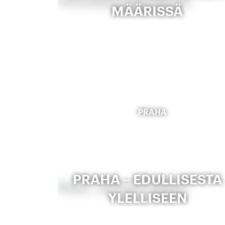
MÄÄRISSÄ
PRAHA
PRAHA – EDULLISESTA
YLELLISEEN