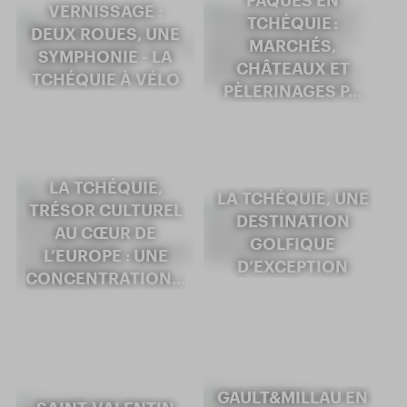
VERNISSAGE :
TCHÉQUIE :
DEUX ROUES, UNE
MARCHÉS,
SYMPHONIE - LA
CHÂTEAUX ET
TCHÉQUIE À VÉLO
PÈLERINAGES P…
LA TCHÉQUIE,
LA TCHÉQUIE, UNE
TRÉSOR CULTUREL
DESTINATION
AU CŒUR DE
GOLFIQUE
L’EUROPE : UNE
D’EXCEPTION
CONCENTRATION…
GAULT&MILLAU EN