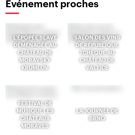
Événement proches
L’ÉPOPÉE SLAVE
SALON DES VINS
DÉMÉNAGÉE AU
DE RÉPUBLIQUE
CHÂTEAU DE
TCHÈQUE AU
MORAVSKÝ
CHÂTEAU DE
KRUMLOV
VALTICE
FESTIVAL DE
MUSIQUE LES
LA JOURNÉE DE
CHÂTEAUX
BRNO
MORAVES