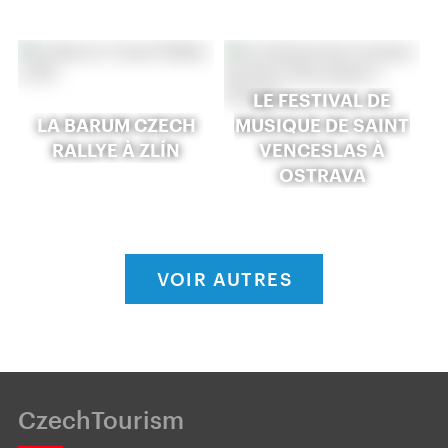
LE FESTIVAL DE
LA BARUM CZECH
MUSIQUE DE SAINT
RALLYE À ZLÍN
VENCESLAS À
OSTRAVA
VOIR AUTRES
CzechTourism