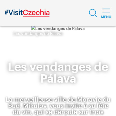
Les vendanges de Pálava
Les vendanges de
Pálava
La merveilleuse ville de Moravie du
Sud, Mikulov, vous invite à sa fête
du vin, qui se déroule sur trois