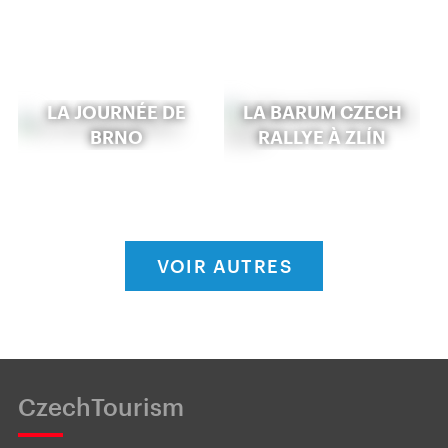
LA JOURNÉE DE
LA BARUM CZECH
BRNO
RALLYE À ZLÍN
VOIR AUTRES
CzechTourism