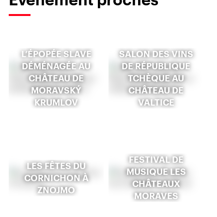
L’ÉPOPÉE SLAVE
SALON DES VINS
DÉMÉNAGÉE AU
DE RÉPUBLIQUE
CHÂTEAU DE
TCHÈQUE AU
MORAVSKÝ
CHÂTEAU DE
KRUMLOV
VALTICE
FESTIVAL DE
LES FÊTES DU
MUSIQUE LES
CORNICHON À
CHÂTEAUX
ZNOJMO
MORAVES