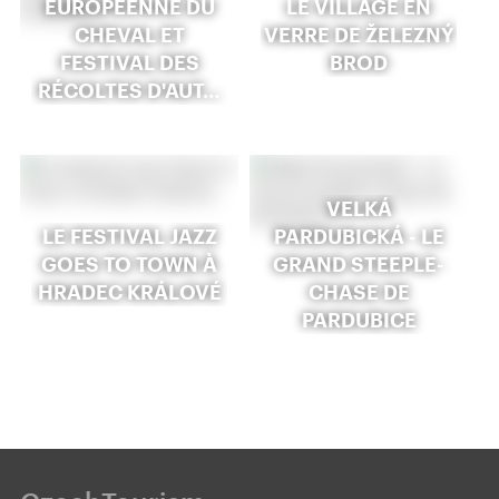
EUROPÉENNE DU
LE VILLAGE EN
CHEVAL ET
VERRE DE ŽELEZNÝ
FESTIVAL DES
BROD
RÉCOLTES D'AUT…
VELKÁ
LE FESTIVAL JAZZ
PARDUBICKÁ - LE
GOES TO TOWN À
GRAND STEEPLE-
HRADEC KRÁLOVÉ
CHASE DE
PARDUBICE