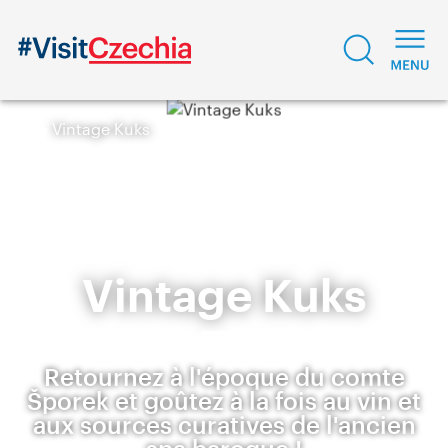
Vintage Kuks
Vintage Kuks
Retournez à l'époque du comte
Šporek et goûtez à la fois au vin et
aux sources curatives de l'ancien