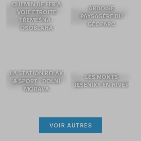
CHEMIN DE FER À
ARDOISE
VOIE ÉTROITE
PAYSAGÈRE DU
TŘEMEŠNÁ -
GÉOPARC
OSOBLAHA
LA STATION RELAX
LES MONTS
& SPORT - DOLNÍ
JESENÍKY EN HIVER
MORAVA
VOIR AUTRES