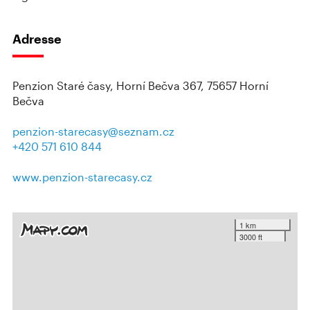
Adresse
Penzion Staré časy, Horní Bečva 367, 75657 Horní
Bečva
penzion-starecasy@seznam.cz
+420 571 610 844
www.penzion-starecasy.cz
1 km
3000 ft