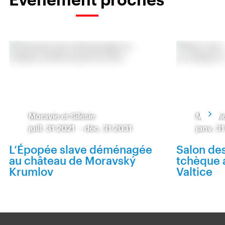
Moravie et Silésie
Moravie
juill. 31 2021
-
déc. 31 2031
janv. 3
L’Épopée slave déménagée
Salon de
au château de Moravský
tchèque 
Krumlov
Valtice