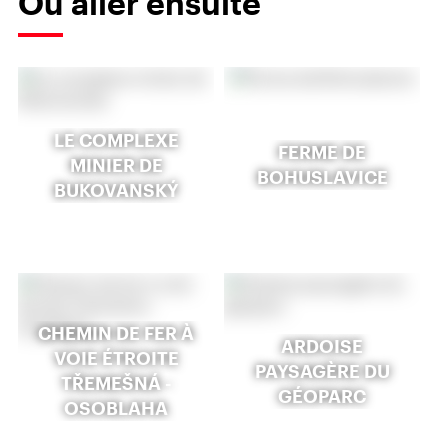
Où aller ensuite
LE COMPLEXE
FERME DE
MINIER DE
BOHUSLAVICE
BUKOVANSKÝ
CHEMIN DE FER À
ARDOISE
VOIE ÉTROITE
PAYSAGÈRE DU
TŘEMEŠNÁ -
GÉOPARC
OSOBLAHA