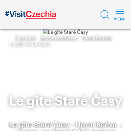
Que faire
Accommodation
Guesthouses
Le gîte Staré Časy
Le gîte Staré Časy
Le gîte Staré Časy - Horní Bečva :