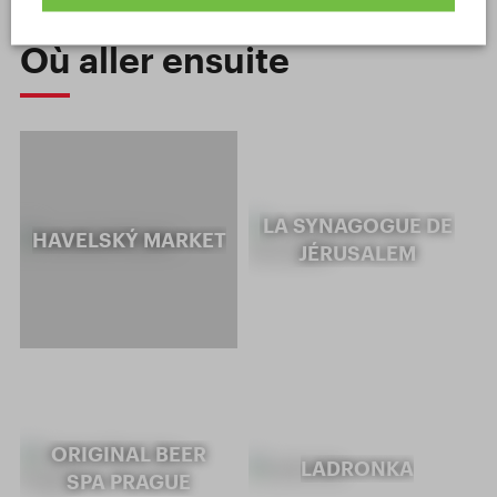
Où aller ensuite
LA SYNAGOGUE DE
HAVELSKÝ MARKET
JÉRUSALEM
ORIGINAL BEER
LADRONKA
SPA PRAGUE