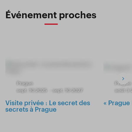
Événement proches
Prague
Prague
sept. 10 2025
-
sept. 10 2027
août 3
Visite privée : Le secret des
« Prague 
secrets à Prague